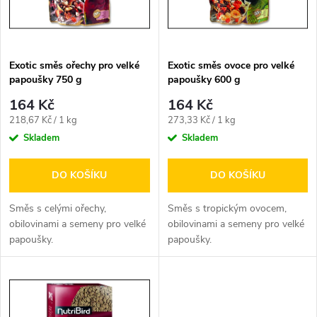
n
i
í
s
p
Exotic směs ořechy pro velké
Exotic směs ovoce pro velké
papoušky 750 g
papoušky 600 g
p
r
164 Kč
164 Kč
r
Měrná
Měrná
218,67 Kč / 1 kg
273,33 Kč / 1 kg
o
cena:
cena:
Skladem
Skladem
o
d
DO KOŠÍKU
DO KOŠÍKU
d
u
Směs s celými ořechy,
Směs s tropickým ovocem,
u
obilovinami a semeny pro velké
obilovinami a semeny pro velké
papoušky.
papoušky.
k
k
t
t