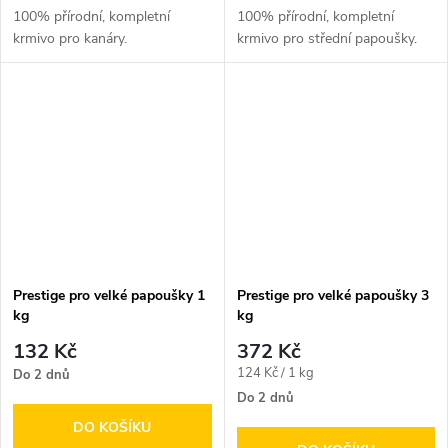
100% přírodní, kompletní
100% přírodní, kompletní
krmivo pro kanáry.
krmivo pro střední papoušky.
Prestige pro velké papoušky 1
Prestige pro velké papoušky 3
kg
kg
132 Kč
372 Kč
Měrná
124 Kč / 1 kg
Do 2 dnů
cena:
Do 2 dnů
DO KOŠÍKU