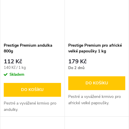
Prestige Premium andulka
Prestige Premium pro africké
800g
velké papoušky 1 kg
112 Kč
179 Kč
Měrná
140 Kč / 1 kg
Do 2 dnů
cena:
Skladem
DO KOŠÍKU
DO KOŠÍKU
Pestré a vyvážené krmivo pro
africké velké papoušky.
Pestré a vyvážené krmivo pro
andulky.