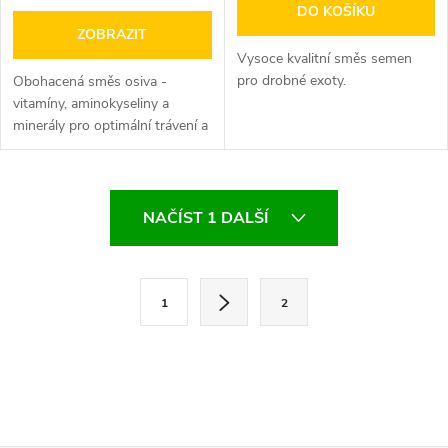
DO KOŠÍKU
ZOBRAZIT
Vysoce kvalitní směs semen
pro drobné exoty.
Obohacená směs osiva -
vitamíny, aminokyseliny a
minerály pro optimální trávení a
funkci střev
O
NAČÍST 1 DALŠÍ
v
l
S
1
2
t
á
r
d
á
a
n
k