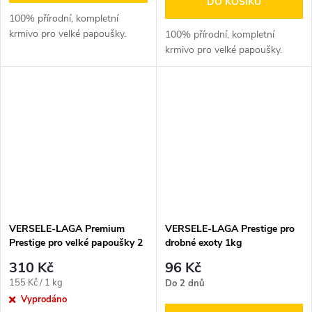
DO KOŠÍKU
100% přírodní, kompletní
krmivo pro velké papoušky.
100% přírodní, kompletní
krmivo pro velké papoušky.
VERSELE-LAGA Premium
VERSELE-LAGA Prestige pro
Prestige pro velké papoušky 2
drobné exoty 1kg
kg
310 Kč
96 Kč
Měrná
155 Kč / 1 kg
Do 2 dnů
cena:
Vyprodáno