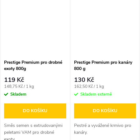
Prestige Premium pro drobné
Prestige Premium pro kanáry
exoty 800g
800 g
119 Kč
130 Kč
Měrná
Měrná
148,75 Kč / 1 kg
162,50 Kč / 1 kg
cena:
cena:
Skladem
Skladem externě
DO KOŠÍKU
DO KOŠÍKU
Směs semen s extrudovanými
Pestré a vyvážené krmivo pro
peletami VAM pro drobné
kanáry.
exoty.