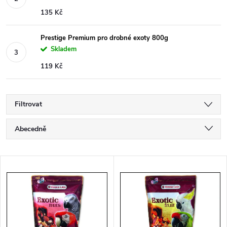
135 Kč
Prestige Premium pro drobné exoty 800g
Skladem
119 Kč
Filtrovat
Ř
Abecedně
a
Nejlevnější
V
Nejdražší
z
ý
Nejprodávanější
e
p