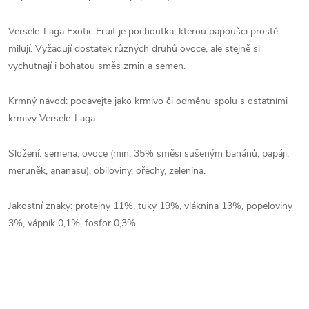
Versele-Laga Exotic Fruit je pochoutka, kterou papoušci prostě
milují. Vyžadují dostatek různých druhů ovoce, ale stejně si
vychutnají i bohatou směs zrnin a semen.
Krmný návod: podávejte jako krmivo či odměnu spolu s ostatními
krmivy Versele-Laga.
Složení: semena, ovoce (min. 35% směsi sušeným banánů, papáji,
meruněk, ananasu), obiloviny, ořechy, zelenina.
Jakostní znaky: proteiny 11%, tuky 19%, vláknina 13%, popeloviny
3%, vápník 0,1%, fosfor 0,3%.