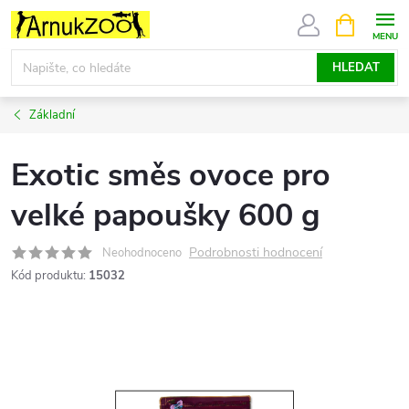
Přejít
NÁKUPNÍ
KOŠÍK
na
obsah
HLEDAT
Základní
Exotic směs ovoce pro
velké papoušky 600 g
Podrobnosti hodnocení
Neohodnoceno
Kód produktu:
15032