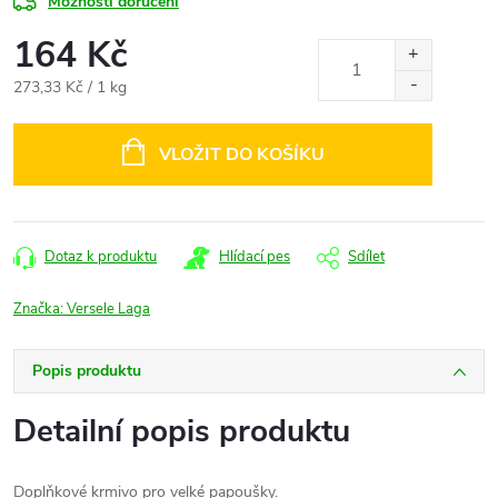
Možnosti doručení
164 Kč
Měrná
273,33 Kč / 1 kg
cena:
VLOŽIT DO KOŠÍKU
Dotaz k produktu
Hlídací pes
Sdílet
Značka:
Versele Laga
Popis produktu
Detailní popis produktu
Doplňkové krmivo pro velké papoušky.