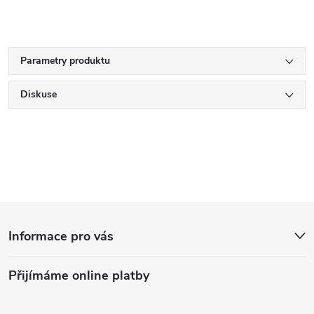
Parametry produktu
Diskuse
Z
Informace pro vás
á
Přijímáme online platby
p