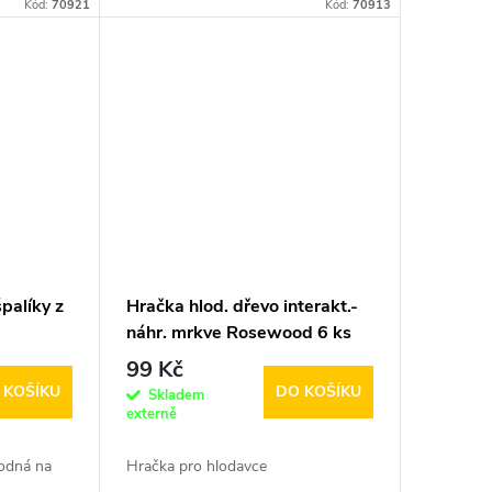
Kód:
70921
Kód:
70913
špalíky z
Hračka hlod. dřevo interakt.-
náhr. mrkve Rosewood 6 ks
99 Kč
 KOŠÍKU
DO KOŠÍKU
Skladem
externě
hodná na
Hračka pro hlodavce