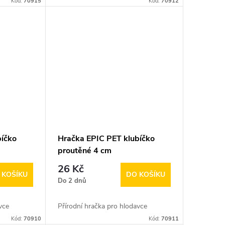
Kód:
70915
Kód:
70912
bíčko
Hračka EPIC PET klubíčko
proutěné 4 cm
26 Kč
 KOŠÍKU
DO KOŠÍKU
Do 2 dnů
vce
Přírodní hračka pro hlodavce
Kód:
70910
Kód:
70911