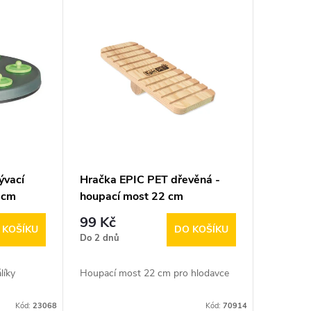
ývací
Hračka EPIC PET dřevěná -
 cm
houpací most 22 cm
99 Kč
 KOŠÍKU
DO KOŠÍKU
Do 2 dnů
líky
Houpací most 22 cm pro hlodavce
Kód:
23068
Kód:
70914