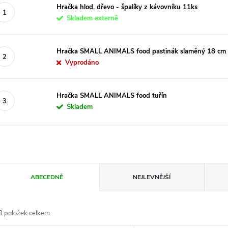
Hračka hlod. dřevo - špalíky z kávovníku 11ks
Skladem externě
Hračka SMALL ANIMALS food pastinák slaměný 18 cm
Vyprodáno
Hračka SMALL ANIMALS food tuřín
Skladem
Ř
ABECEDNĚ
NEJLEVNĚJŠÍ
a
0
položek celkem
z