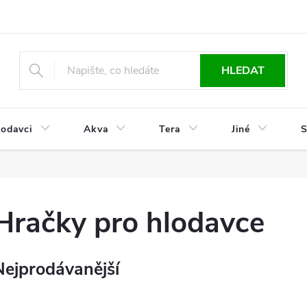
HLEDAT
odavci
Akva
Tera
Jiné
S
Hračky pro hlodavce
Nejprodávanější