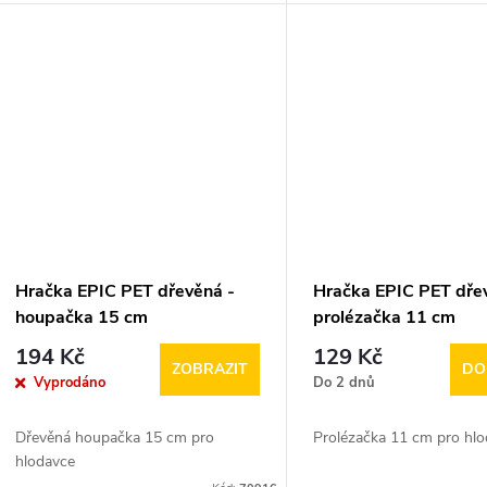
u
t
k
ů
t
ů
Hračka EPIC PET dřevěná -
Hračka EPIC PET dře
houpačka 15 cm
prolézačka 11 cm
194 Kč
129 Kč
ZOBRAZIT
DO
Vyprodáno
Do 2 dnů
Dřevěná houpačka 15 cm pro
Prolézačka 11 cm pro hl
hlodavce