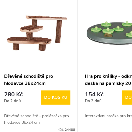
V
e
ý
n
p
p
s
r
p
Dřevěné schodiště pro
Hra pro králíky - odkr
o
hlodavce 38x24cm
deska na pamlsky 20
r
280 Kč
154 Kč
d
DO KOŠÍKU
DO
Do 2 dnů
Do 2 dnů
o
u
Dřevěné schodiště - prolézačka pro
Interaktivní hračka pro krá
d
hlodavce 38x24 cm
k
Kód:
24488