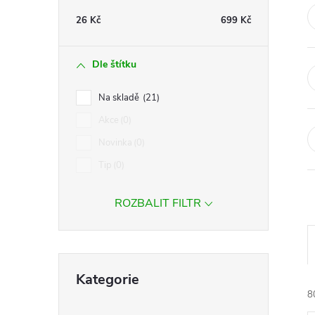
t
26
Kč
699
Kč
r
Dle štítku
a
Na skladě
21
n
Akce
0
Novinka
0
n
Tip
0
í
ROZBALIT FILTR
p
a
Přeskočit
Kategorie
kategorie
n
8