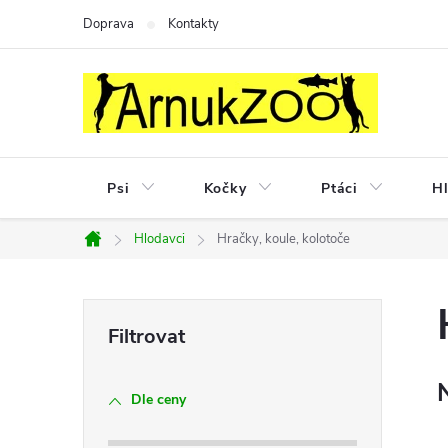
Přejít
Doprava
Kontakty
na
obsah
Psi
Kočky
Ptáci
Hl
Hlodavci
Hračky, koule, kolotoče
Domů
P
o
Dle ceny
s