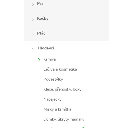
e
Psi
l
Kočky
Ptáci
í
i
Hlodavci
Krmiva
Léčiva a kosmetika
Podestýlky
Klece, přenosky, boxy
Napáječky
Misky a krmítka
Domky, úkryty, hamaky