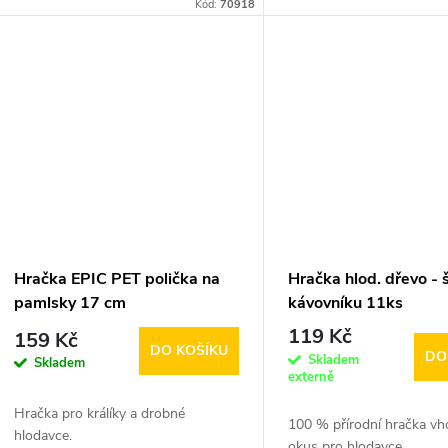
Kód:
70918
Hračka EPIC PET polička na
Hračka hlod. dřevo - 
pamlsky 17 cm
kávovníku 11ks
119 Kč
159 Kč
DO KOŠÍKU
DO
Skladem
Skladem
externě
Hračka pro králíky a drobné
100 % přírodní hračka v
hlodavce.
okus pro hlodavce