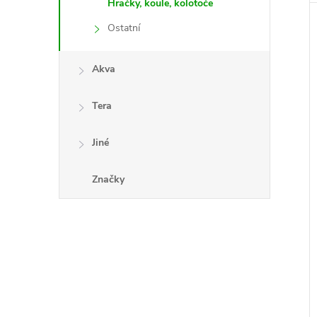
Hračky, koule, kolotoče
Ostatní
Akva
Tera
Jiné
Značky