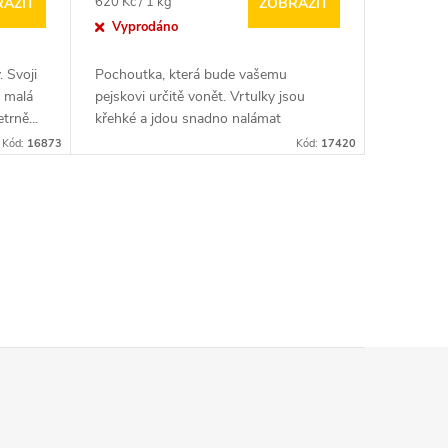
Měrná
620 Kč / 1 kg
AZIT
ZOBRAZIT
cena:
Vyprodáno
 Svoji
Pochoutka, která bude vašemu
o malá
pejskovi určitě vonět. Vrtulky jsou
trně...
křehké a jdou snadno nalámat
Kód:
16873
Kód:
17420