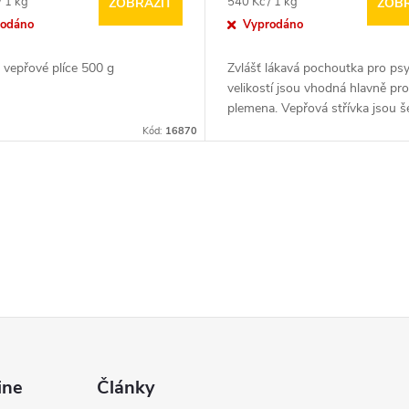
Měrná
/ 1 kg
540 Kč / 1 kg
ZOBRAZIT
ZOBR
cena:
rodáno
Vyprodáno
 vepřové plíce 500 g
Zvlášť lákavá pochoutka pro psy.
velikostí jsou vhodná hlavně pr
plemena. Vepřová střívka jsou še
Kód:
16870
ine
Články