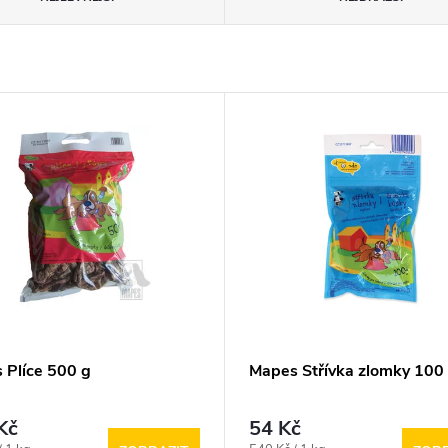
 Plíce 500 g
Mapes Střívka zlomky 100
Kč
54 Kč