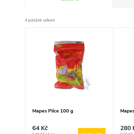
a
4
položek celkem
z
V
e
ý
n
p
í
i
p
s
r
p
Mapes Plíce 100 g
Mapes
o
r
64 Kč
280 
d