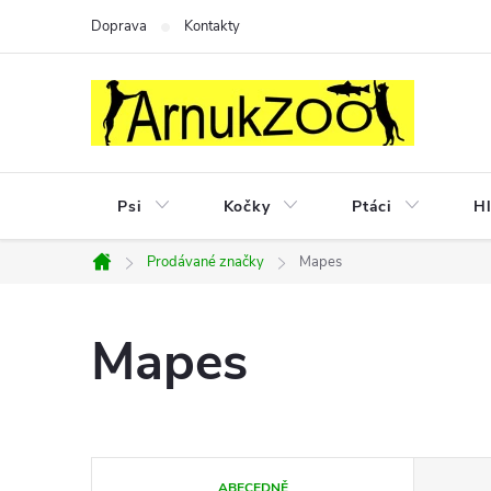
Přejít
Doprava
Kontakty
na
obsah
Psi
Kočky
Ptáci
Hl
Prodávané značky
Mapes
Domů
Mapes
Ř
ABECEDNĚ