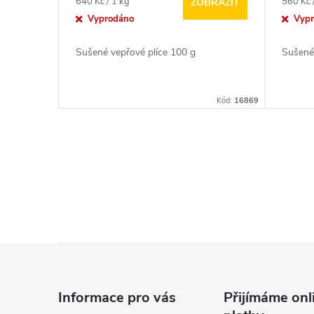
o
Měrná
Měrná
640 Kč / 1 kg
560 Kč 
ZOBRAZIT
cena:
cena:
Vyprodáno
Vyp
u
d
Sušené vepřové plíce 100 g
Sušené
k
u
t
Kód:
16869
k
ů
t
O
ů
v
l
á
Z
d
á
a
Informace pro vás
Přijímáme onl