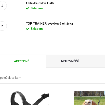
Ohlávka nylon Halti
Skladem
TOP TRAINER výcviková ohlávka
Skladem
Ř
ABECEDNĚ
NEJLEVNĚJŠÍ
a
položek celkem
z
V
e
ý