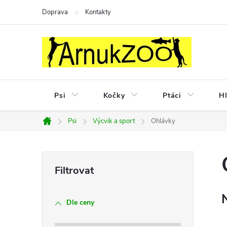
Přejít
Doprava
Kontakty
na
obsah
Psi
Kočky
Ptáci
Hl
Psi
Výcvik a sport
Ohlávky
Domů
P
o
Dle ceny
s