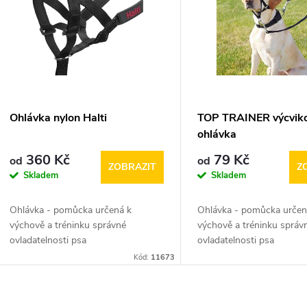
n
p
p
s
r
p
Ohlávka nylon Halti
TOP TRAINER výcvik
o
ohlávka
r
360 Kč
79 Kč
od
od
d
ZOBRAZIT
Z
Skladem
Skladem
o
u
Ohlávka - pomůcka určená k
Ohlávka - pomůcka určen
d
výchově a tréninku správné
výchově a tréninku správ
k
ovladatelnosti psa
ovladatelnosti psa
u
Kód:
11673
t
k