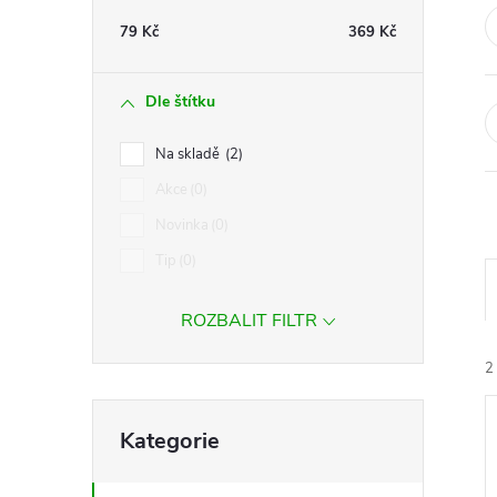
t
79
Kč
369
Kč
r
Dle štítku
a
Na skladě
2
n
Akce
0
Novinka
0
n
Tip
0
í
ROZBALIT FILTR
p
2
a
Přeskočit
Kategorie
kategorie
n