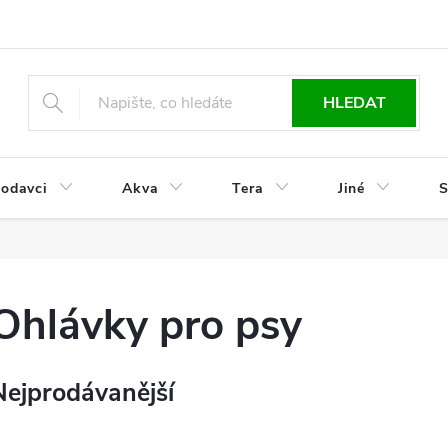
HLEDAT
odavci
Akva
Tera
Jiné
S
Ohlávky pro psy
Nejprodávanější