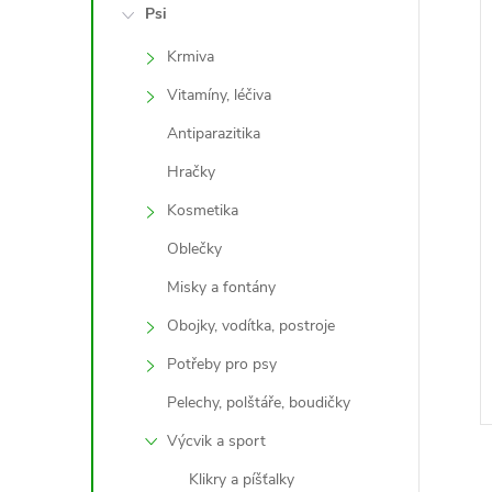
e
Psi
í
Krmiva
l
i
Vitamíny, léčiva
Antiparazitika
Hračky
Kosmetika
Oblečky
Misky a fontány
Obojky, vodítka, postroje
Potřeby pro psy
Pelechy, polštáře, boudičky
Výcvik a sport
Klikry a píšťalky