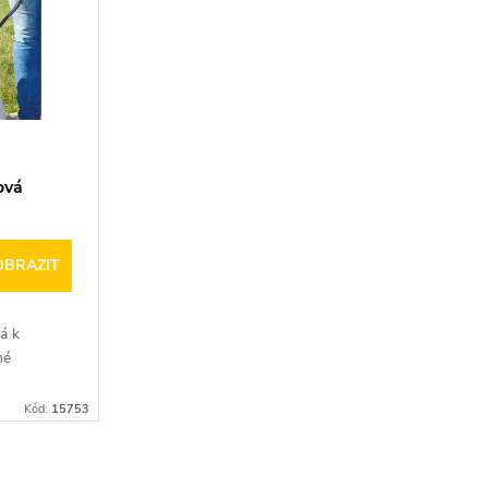
ová
OBRAZIT
á k
né
Kód:
15753