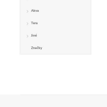
Akva
Tera
Jiné
i
Značky
Z