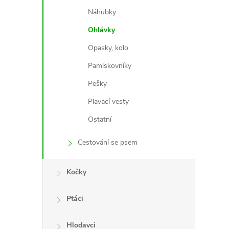
Náhubky
Ohlávky
l
Opasky, kolo
Pamlskovníky
Pešky
Plavací vesty
Ostatní
Cestování se psem
í
Kočky
r
Ptáci
Hlodavci