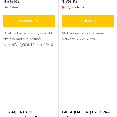
435 Kč
178 Kč
Do 2 dnů
Vyprodáno
DO KOŠÍKU
ZOBRAZIT
Ohebný kartáč dlouhý cca 160
Molitanový filtr do akvária.
cm pro hadici o průměru
Velikost: 25 x 17 cm.
(vnitřní/vnější) 9/12 mm, 12/16
mm, 16/22 mm, 19/27 mm a
25/34 mm.
Filtr AQUA EXOTIC
Filtr AQUAEL AQ Fan 1 Plus