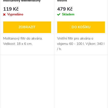
molitanový elementkový
vnitřní
119 Kč
479 Kč
Vyprodáno
Skladem
ZOBRAZIT
DO KOŠÍKU
Molitanový filtr do akvária.
Vnitřní filtr pro akvária o
Velikost: 18 x 6 cm.
objemu 60 - 100 l. Výkon: 340 l
/ h.