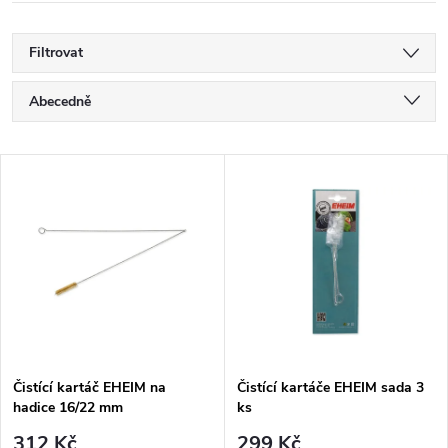
Filtrovat
Ř
Abecedně
a
Nejlevnější
V
Nejdražší
z
ý
Nejprodávanější
e
p
n
i
í
s
p
Čistící kartáč EHEIM na
Čistící kartáče EHEIM sada 3
hadice 16/22 mm
ks
p
312 Kč
299 Kč