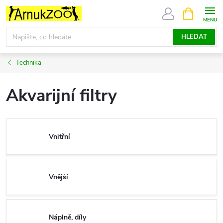
Přejít
NÁKUPNÍ
KOŠÍK
na
obsah
HLEDAT
Technika
Akvarijní filtry
Vnitřní
Vnější
Náplně, díly