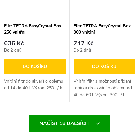
Filtr TETRA EasyCrystal Box
Filtr TETRA EasyCrystal Box
250 vnitřní
300 vnitřní
636 Kč
742 Kč
Do 2 dnů
Do 2 dnů
DO KOŠÍKU
DO KOŠÍKU
Vnitřní filtr do akvárií o objemu
Vnitřní filtr s možností přidání
od 14 do 40 l. Výkon: 250 l / h.
topítka do akvárií o objemu od
40 do 60 l. Výkon: 300 l / h.
Velikost: 14 x 9 cm,...
O
NAČÍST 18 DALŠÍCH
v