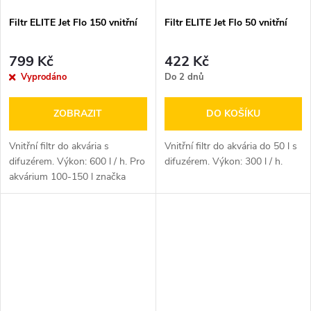
Filtr ELITE Jet Flo 150 vnitřní
Filtr ELITE Jet Flo 50 vnitřní
799 Kč
422 Kč
Vyprodáno
Do 2 dnů
ZOBRAZIT
DO KOŠÍKU
Vnitřní filtr do akvária s
Vnitřní filtr do akvária do 50 l s
difuzérem. Výkon: 600 l / h. Pro
difuzérem. Výkon: 300 l / h.
akvárium 100-150 l značka
Marina obrázek...