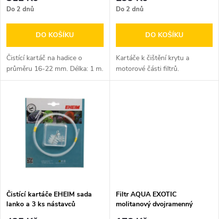
r
r
Do 2 dnů
Do 2 dnů
o
o
DO KOŠÍKU
DO KOŠÍKU
d
d
Čistící kartáč na hadice o
Kartáče k čištění krytu a
u
průměru 16-22 mm. Délka: 1 m.
motorové části filtrů.
u
k
k
t
t
ů
ů
Čistící kartáče EHEIM sada
Filtr AQUA EXOTIC
lanko a 3 ks nástavců
molitanový dvojramenný