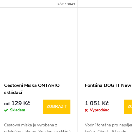
u
Kód:
13043
t
k
ů
t
ů
Cestovní Miska ONTARIO
Fontána DOG IT New 
skládací
129 Kč
1 051 Kč
od
ZOBRAZIT
Z
Skladem
Vyprodáno
Cestovní miska je vyrobena z
Vodní fontána pro napájen
odolného silikonu. Snadno se skládá
koček. Obsah: 6 l vody.