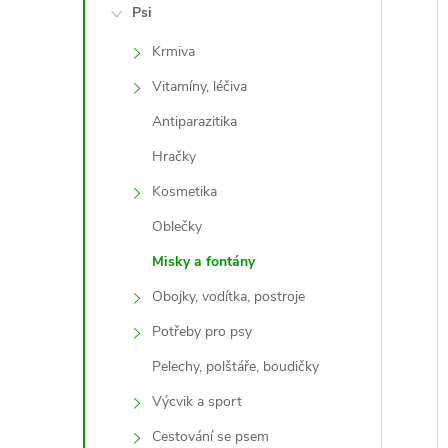
e
Psi
Krmiva
l
Vitamíny, léčiva
Antiparazitika
í
i
Hračky
Kosmetika
Oblečky
Misky a fontány
Obojky, vodítka, postroje
Potřeby pro psy
Pelechy, polštáře, boudičky
Výcvik a sport
Cestování se psem