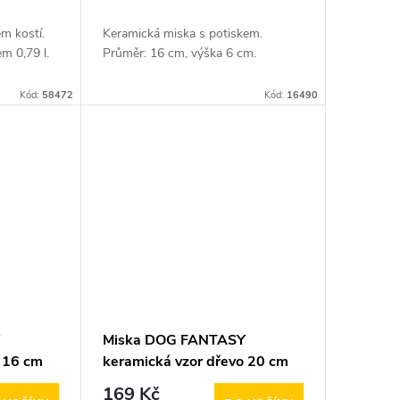
m kostí.
Keramická miska s potiskem.
em 0,79 l.
Průměr: 16 cm, výška 6 cm.
Kód:
58472
Kód:
16490
Y
Miska DOG FANTASY
o 16 cm
keramická vzor dřevo 20 cm
1,5l
169 Kč