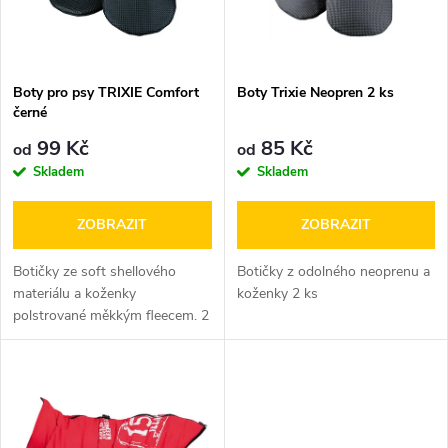
n
i
í
s
p
Boty pro psy TRIXIE Comfort
Boty Trixie Neopren 2 ks
černé
p
r
99 Kč
85 Kč
od
od
r
Skladem
Skladem
o
o
ZOBRAZIT
ZOBRAZIT
d
d
Botičky ze soft shellového
Botičky z odolného neoprenu a
u
materiálu a koženky
koženky 2 ks
polstrované měkkým fleecem. 2
u
ks
k
k
t
t