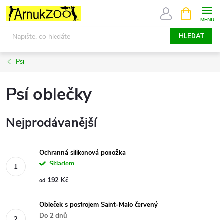
Přejít
NÁKUPNÍ
KOŠÍK
na
obsah
HLEDAT
Psi
Psí oblečky
Nejprodávanější
Ochranná silikonová ponožka
Skladem
192 Kč
od
Obleček s postrojem Saint-Malo červený
Do 2 dnů