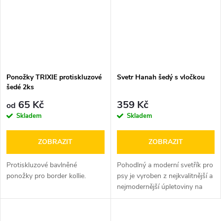
Ponožky TRIXIE protiskluzové
Svetr Hanah šedý s vločkou
šedé 2ks
65 Kč
359 Kč
od
Skladem
Skladem
ZOBRAZIT
ZOBRAZIT
Protiskluzové bavlněné
Pohodlný a moderní svetřík pro
ponožky pro border kollie.
psy je vyroben z nejkvalitnější a
nejmodernější úpletoviny na
trhu.