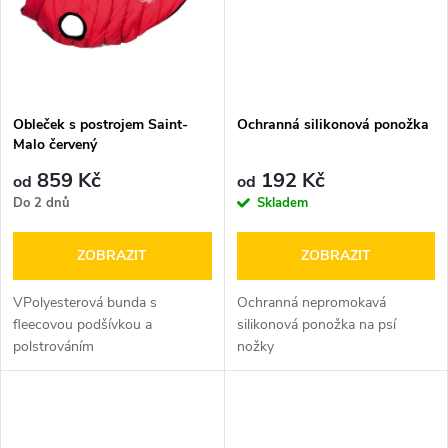
ů
ů
Obleček s postrojem Saint-
Ochranná silikonová ponožka
Malo červený
859 Kč
192 Kč
od
od
Do 2 dnů
Skladem
ZOBRAZIT
ZOBRAZIT
VPolyesterová bunda s
Ochranná nepromokavá
fleecovou podšívkou a
silikonová ponožka na psí
polstrováním
nožky