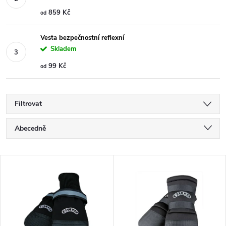
859 Kč
od
Vesta bezpečnostní reflexní
Skladem
99 Kč
od
Filtrovat
Ř
Abecedně
a
Nejlevnější
V
Nejdražší
z
ý
Nejprodávanější
e
p