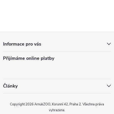
O
v
l
Z
á
Informace pro vás
d
á
a
Přijímáme online platby
p
c
a
í
t
p
Články
r
í
Copyright 2026
ArnukZOO, Korunní 42, Praha 2
. Všechna práva
v
vyhrazena.