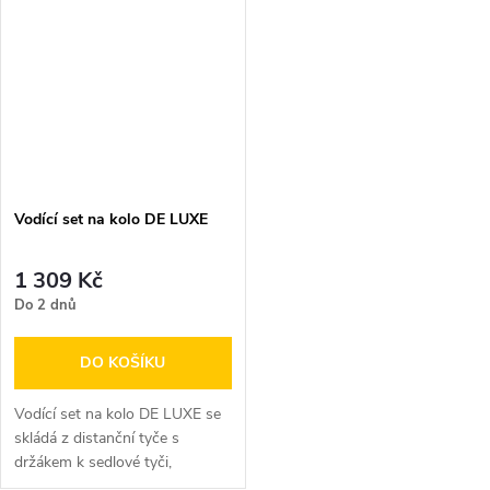
Vodící set na kolo DE LUXE
1 309 Kč
Do 2 dnů
DO KOŠÍKU
Vodící set na kolo DE LUXE se
skládá z distanční tyče s
držákem k sedlové tyči,
krátkého vodítka a spirálové