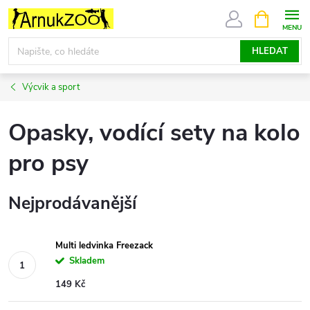
Přejít
NÁKUPNÍ
KOŠÍK
na
obsah
HLEDAT
Výcvik a sport
Opasky, vodící sety na kolo
pro psy
Nejprodávanější
Multi ledvinka Freezack
Skladem
149 Kč