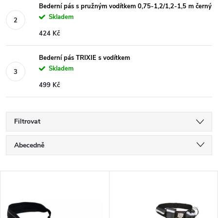
Bederní pás s pružným vodítkem 0,75-1,2/1,2-1,5 m černý
Skladem
424 Kč
Bederní pás TRIXIE s vodítkem
Skladem
499 Kč
Filtrovat
Ř
Abecedně
a
Nejlevnější
V
Nejdražší
z
ý
Nejprodávanější