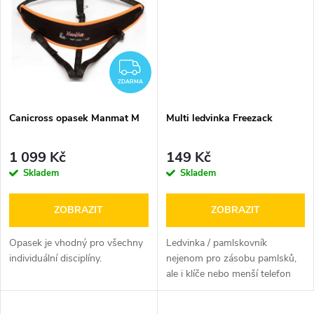
t
t
ů
ů
ZDARMA
ZDARMA
Canicross opasek Manmat M
Multi ledvinka Freezack
1 099 Kč
149 Kč
Skladem
Skladem
ZOBRAZIT
ZOBRAZIT
Opasek je vhodný pro všechny
Ledvinka / pamlskovník
individuální disciplíny.
nejenom pro zásobu pamlsků,
ale i klíče nebo menší telefon