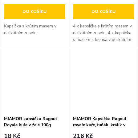
DO KOŠÍKU
DO KOŠÍKU
Kapsička s krůtím masem v
4 x kapsička s krůtím masem v
delikátním rosolu.
delikátním rosolu, 4 x kapsička
s masem z lososa v delikátním
rosolu, 4 x kapsička s...
MIAMOR kapsička Ragout
MIAMOR Kapsička Ragout
Royale kuře v želé 100g
royale kuře, tuňák, králík v
želé multipack 1200 g
18 Kč
216 Kč