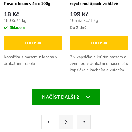
Royale losos v želé 100g
royale multipack ve šťávě
1200 g
18 Kč
199 Kč
Měrná
Měrná
180 Kč / 1 kg
165,83 Kč / 1 kg
cena:
cena:
Skladem
Do 2 dnů
DO KOŠÍKU
DO KOŠÍKU
Kapsička s masem z lososa v
3 x kapsička s krůtím masem a
delikátním rosolu.
zvěřinou v delikátní omáčce, 3 x
kapsička s kachním a kuřecím
masem v delikátní omáčce,...
O
NAČÍST DALŠÍ 2
v
l
S
1
2
t
á