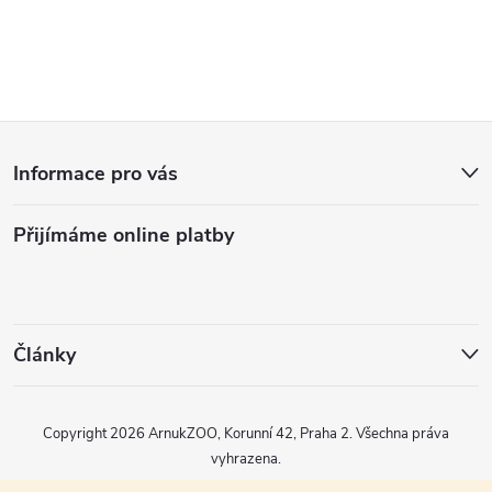
r
d
á
a
n
k
c
Z
o
í
v
Informace pro vás
á
á
p
n
Přijímáme online platby
p
r
í
v
a
k
t
Články
y
í
v
Copyright 2026
ArnukZOO, Korunní 42, Praha 2
. Všechna práva
vyhrazena.
ý