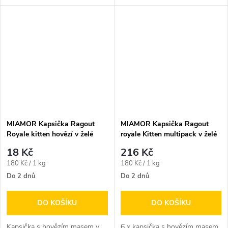
MIAMOR Kapsička Ragout
MIAMOR Kapsička Ragout
Royale kitten hovězí v želé
royale Kitten multipack v želé
100g
1200 g
18 Kč
216 Kč
Měrná
Měrná
180 Kč / 1 kg
180 Kč / 1 kg
cena:
cena:
Do 2 dnů
Do 2 dnů
DO KOŠÍKU
DO KOŠÍKU
Kapsička s hovězím masem v
6 x kapsička s hovězím masem