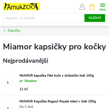
Přejít
NÁKUPNÍ
KOŠÍK
na
obsah
HLEDAT
Kapsičky
Miamor kapsičky pro kočky
Nejprodávanější
MIAMOR kapsička Filet kuře v drůbežím želé 100g
Skladem
32 Kč
MIAMOR Kapsička Ragout Royale telecí v želé 100g
Do 2 dnů