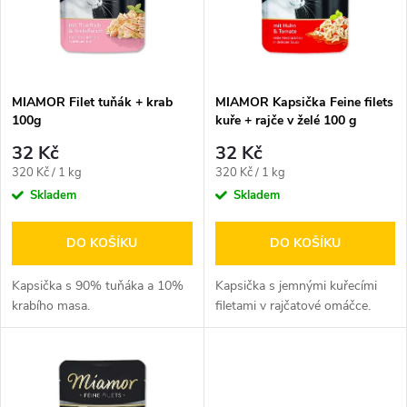
p
n
i
í
s
p
MIAMOR Filet tuňák + krab
MIAMOR Kapsička Feine filets
100g
kuře + rajče v želé 100 g
p
r
32 Kč
32 Kč
r
Měrná
Měrná
320 Kč / 1 kg
320 Kč / 1 kg
o
cena:
cena:
Skladem
Skladem
o
d
DO KOŠÍKU
DO KOŠÍKU
d
u
Kapsička s 90% tuňáka a 10%
Kapsička s jemnými kuřecími
u
krabího masa.
filetami v rajčatové omáčce.
k
k
t