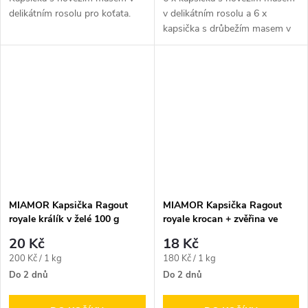
delikátním rosolu pro koťata.
v delikátním rosolu a 6 x
kapsička s drůbežím masem v
delikátním rosolu pro koťata.
MIAMOR Kapsička Ragout
MIAMOR Kapsička Ragout
royale králík v želé 100 g
royale krocan + zvěřina ve
šťávě 100 g
20 Kč
18 Kč
Měrná
Měrná
200 Kč / 1 kg
180 Kč / 1 kg
cena:
cena:
Do 2 dnů
Do 2 dnů