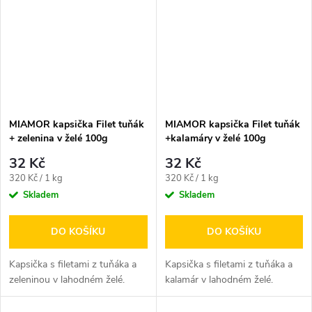
MIAMOR kapsička Filet tuňák
MIAMOR kapsička Filet tuňák
+ zelenina v želé 100g
+kalamáry v želé 100g
32 Kč
32 Kč
Měrná
Měrná
320 Kč / 1 kg
320 Kč / 1 kg
cena:
cena:
Skladem
Skladem
DO KOŠÍKU
DO KOŠÍKU
Kapsička s filetami z tuňáka a
Kapsička s filetami z tuňáka a
zeleninou v lahodném želé.
kalamár v lahodném želé.