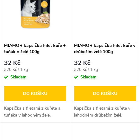
t
ů
ů
MIAMOR kapsička Filet kuře +
MIAMOR kapsička Filet kuře v
tuňák v želé 100g
drůbežím želé 100g
32 Kč
32 Kč
Měrná
Měrná
320 Kč / 1 kg
320 Kč / 1 kg
cena:
cena:
Skladem
Skladem
DO KOŠÍKU
DO KOŠÍKU
Kapsička s filetami z kuřete a
Kapsička s filetami z kuřete v
tuňáka v lahodném želé.
lahodném drůbežím želé.