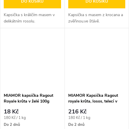
DO KOŠÍKU
DO KOŠÍKU
Kapsička s králičím masem v
Kapsička s masem z krocana a
delikátním rosolu.
zvěřinou.ve šťávě.
MIAMOR kapsička Ragout
MIAMOR Kapsička Ragout
Royale krůta v želé 100g
royale krůta, losos, telecí v
želé multipack 1200 g
18 Kč
216 Kč
Měrná
Měrná
180 Kč / 1 kg
180 Kč / 1 kg
cena:
cena:
Do 2 dnů
Do 2 dnů