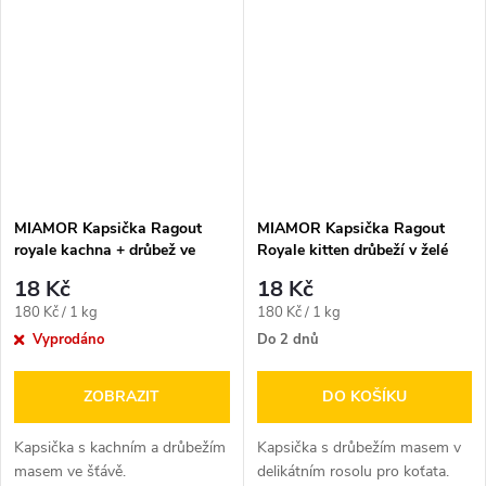
MIAMOR Kapsička Ragout
MIAMOR Kapsička Ragout
royale kachna + drůbež ve
Royale kitten drůbeží v želé
šťávě 100 g
100g
18 Kč
18 Kč
Měrná
Měrná
180 Kč / 1 kg
180 Kč / 1 kg
cena:
cena:
Vyprodáno
Do 2 dnů
ZOBRAZIT
DO KOŠÍKU
Kapsička s kachním a drůbežím
Kapsička s drůbežím masem v
masem ve šťávě.
delikátním rosolu pro koťata.