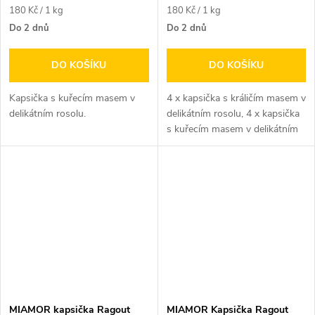
Měrná
Měrná
180 Kč / 1 kg
180 Kč / 1 kg
cena:
cena:
Do 2 dnů
Do 2 dnů
DO KOŠÍKU
DO KOŠÍKU
Kapsička s kuřecím masem v
4 x kapsička s králičím masem v
delikátním rosolu.
delikátním rosolu, 4 x kapsička
s kuřecím masem v delikátním
rosolu a 4 x kapsička s...
MIAMOR kapsička Ragout
MIAMOR Kapsička Ragout