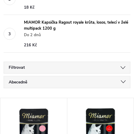
18 Kč
MIAMOR Kapsička Ragout royale krůta, losos, telecí v želé
multipack 1200 g
Do 2 dnů
216 Kč
Filtrovat
Ř
Abecedně
a
Nejlevnější
V
Nejdražší
z
ý
Nejprodávanější
e