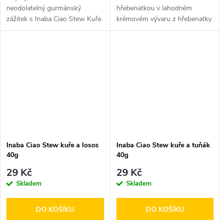
neodolatelný gurmánský
hřebenatkou v lahodném
zážitek s Inaba Ciao Stew Kuře.
krémovém vývaru z hřebenatky
Tato lahodná kuřecí směs v
jemné šťávě je...
Inaba Ciao Stew kuře a losos
Inaba Ciao Stew kuře a tuňák
40g
40g
29 Kč
29 Kč
Skladem
Skladem
DO KOŠÍKU
DO KOŠÍKU