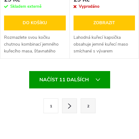
Skladem externě
Vyprodáno
DO KOŠÍKU
ZOBRAZIT
Rozmazlete svou kočku
Lahodná kuřecí kapsička
chutnou kombinací jemného
obsahuje jemné kuřecí maso
kuřecího masa, šťavnatého
smíchané s vývarem
tuňáka a lahodného lososa. Vše
z hřebenatky a japonským
je zalité...
vývarem...
O
NAČÍST 11 DALŠÍCH
v
l
S
1
2
t
á
r
d
á
n