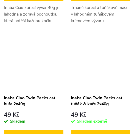
Inaba Ciao kuřecí vývar 40g je
Trhané kuřecí a tuňákové maso
lahodná a zdravá pochoutka,
v lahodném tuňákovém
která potěší každou kočku.
krémovém vývaru
Jedná se o kapsičku plnou...
Inaba Ciao Twin Packs cat
Inaba Ciao Twin Packs cat
kuře 2x40g
tuňák & kuře 2x40g
49 Kč
49 Kč
Skladem
Skladem externě