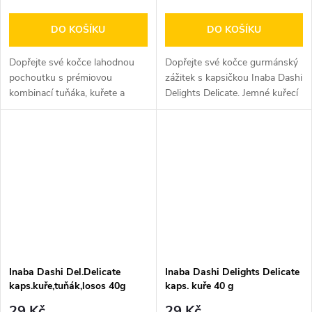
DO KOŠÍKU
DO KOŠÍKU
Dopřejte své kočce lahodnou
Dopřejte své kočce gurmánský
pochoutku s prémiovou
zážitek s kapsičkou Inaba Dashi
kombinací tuňáka, kuřete a
Delights Delicate. Jemné kuřecí
jemné hřebenatky. Kapsičky
maso je obohaceno...
Inaba Ciao...
Inaba Dashi Del.Delicate
Inaba Dashi Delights Delicate
kaps.kuře,tuňák,losos 40g
kaps. kuře 40 g
29 Kč
29 Kč