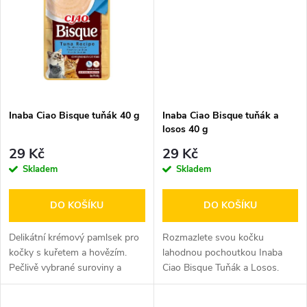
t
t
ů
ů
Inaba Ciao Bisque tuňák 40 g
Inaba Ciao Bisque tuňák a
losos 40 g
29 Kč
29 Kč
Skladem
Skladem
DO KOŠÍKU
DO KOŠÍKU
Delikátní krémový pamlsek pro
Rozmazlete svou kočku
kočky s kuřetem a hovězím.
lahodnou pochoutkou Inaba
Pečlivě vybrané suroviny a
Ciao Bisque Tuňák a Losos.
přísně kontrolovaná čerstvost.
Jemná polévka plná šťavnatých
kousků...