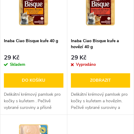
e
p
n
i
í
s
p
Inaba Ciao Bisque kuře 40 g
Inaba Ciao Bisque kuře a
hovězí 40 g
p
r
29 Kč
29 Kč
r
Skladem
Vyprodáno
o
o
DO KOŠÍKU
ZOBRAZIT
d
d
Delikátní krémový pamlsek pro
Delikátní krémový pamlsek pro
u
kočky s kuřetem . Pečlivě
kočky s kuřetem a hovězím.
vybrané suroviny a přísně
Pečlivě vybrané suroviny a
u
kontrolovaná čerstvost.
přísně kontrolovaná čerstvost.
k
k