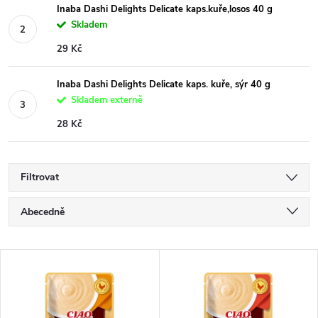
Inaba Dashi Delights Delicate kaps.kuře,losos 40 g
Skladem
29 Kč
Inaba Dashi Delights Delicate kaps. kuře, sýr 40 g
Skladem externě
28 Kč
Filtrovat
Ř
Abecedně
a
Nejlevnější
V
Nejdražší
z
ý
Nejprodávanější