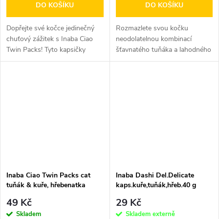
DO KOŠÍKU
DO KOŠÍKU
Dopřejte své kočce jedinečný
Rozmazlete svou kočku
chuťový zážitek s Inaba Ciao
neodolatelnou kombinací
Twin Packs! Tyto kapsičky
šťavnatého tuňáka a lahodného
obsahují šťavnaté a měkké
kuřete s kapsičkami Ciao Churu
kuřecí...
Twin...
Inaba Ciao Twin Packs cat
Inaba Dashi Del.Delicate
tuňák & kuře, hřebenatka
kaps.kuře,tuňák,hřeb.40 g
2x40g
49 Kč
29 Kč
Skladem
Skladem externě