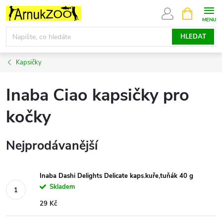
Přejít
NÁKUPNÍ
KOŠÍK
na
obsah
HLEDAT
Kapsičky
Inaba Ciao kapsičky pro
kočky
Nejprodávanější
Inaba Dashi Delights Delicate kaps.kuře,tuňák 40 g
Skladem
29 Kč