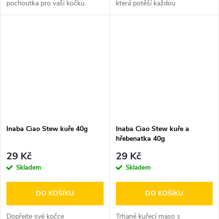
pochoutka pro vaši kočku.
která potěší každou
Jedná se o kapsičku s
kočku. Jedná se o kapsičku
natrhaným...
plnou...
Inaba Ciao Stew kuře 40g
Inaba Ciao Stew kuře a
hřebenatka 40g
29 Kč
29 Kč
Skladem
Skladem
DO KOŠÍKU
DO KOŠÍKU
Dopřejte své kočce
Trhané kuřecí maso s