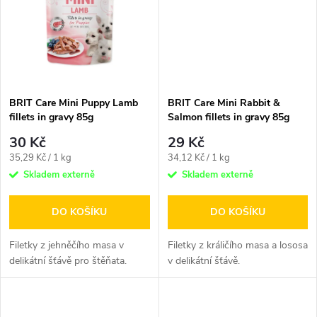
t
ů
ů
BRIT Care Mini Puppy Lamb
BRIT Care Mini Rabbit &
fillets in gravy 85g
Salmon fillets in gravy 85g
30 Kč
29 Kč
Měrná
Měrná
35,29 Kč / 1 kg
34,12 Kč / 1 kg
cena:
cena:
Skladem externě
Skladem externě
DO KOŠÍKU
DO KOŠÍKU
Filetky z jehněčího masa v
Filetky z králičího masa a lososa
delikátní šťávě pro štěňata.
v delikátní šťávě.