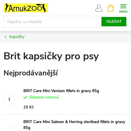
Přejít
NÁKUPNÍ
KOŠÍK
na
obsah
HLEDAT
Kapsičky
Brit kapsičky pro psy
Nejprodávanější
BRIT Care Mini Venison fillets in gravy 85g
Skladem externě
29 Kč
BRIT Care Mini Salmon & Herring sterilised fillets in gravy
85g