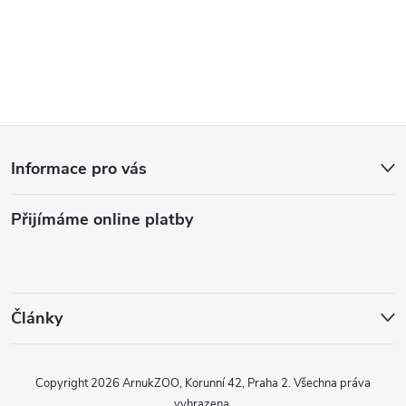
O
v
l
Z
á
Informace pro vás
d
á
a
Přijímáme online platby
p
c
a
í
t
p
Články
r
í
Copyright 2026
ArnukZOO, Korunní 42, Praha 2
. Všechna práva
v
vyhrazena.