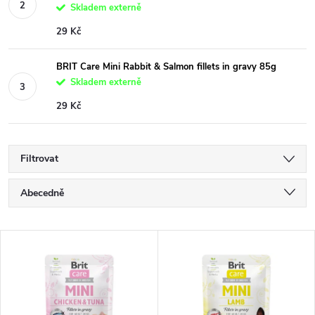
Skladem externě
29 Kč
BRIT Care Mini Rabbit & Salmon fillets in gravy 85g
Skladem externě
29 Kč
Filtrovat
Ř
Abecedně
a
Nejlevnější
V
Nejdražší
z
ý
Nejprodávanější
e