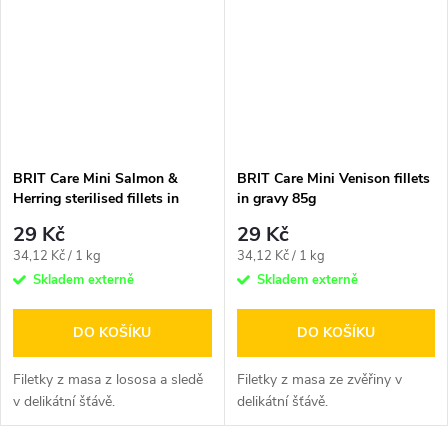
BRIT Care Mini Salmon &
BRIT Care Mini Venison fillets
Herring sterilised fillets in
in gravy 85g
gravy 85g
29 Kč
29 Kč
Měrná
Měrná
34,12 Kč / 1 kg
34,12 Kč / 1 kg
cena:
cena:
Skladem externě
Skladem externě
DO KOŠÍKU
DO KOŠÍKU
Filetky z masa z lososa a sledě
Filetky z masa ze zvěřiny v
v delikátní šťávě.
delikátní šťávě.