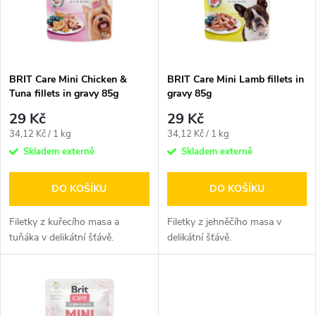
p
n
i
í
s
p
BRIT Care Mini Chicken &
BRIT Care Mini Lamb fillets in
Tuna fillets in gravy 85g
gravy 85g
p
r
29 Kč
29 Kč
r
Měrná
Měrná
34,12 Kč / 1 kg
34,12 Kč / 1 kg
o
cena:
cena:
Skladem externě
Skladem externě
o
d
DO KOŠÍKU
DO KOŠÍKU
d
u
Filetky z kuřecího masa a
Filetky z jehněčího masa v
u
tuňáka v delikátní šťávě.
delikátní šťávě.
k
k
t