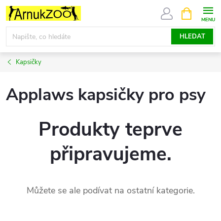
Přejít
NÁKUPNÍ
KOŠÍK
na
obsah
HLEDAT
Kapsičky
Applaws kapsičky pro psy
Produkty teprve
připravujeme.
Můžete se ale podívat na ostatní kategorie.