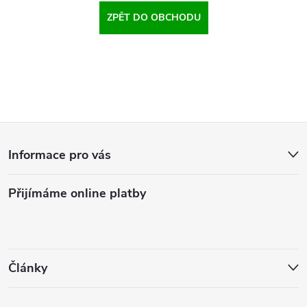
ZPĚT DO OBCHODU
Z
Informace pro vás
á
Přijímáme online platby
p
a
t
Články