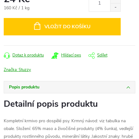
Měrná
160 Kč / 1 kg
cena:
VLOŽIT DO KOŠÍKU
Dotaz k produktu
Hlídací pes
Sdílet
Značka:
Stuzzy
Popis produktu
Detailní popis produktu
Kompletní krmivo pro dospělé psy. Krmný návod: viz tabulka na
obale. Složení: 65% maso a živočišné produkty (4% šunka), vedlejší
produkty rostlinného původu, minerální látky. Jakostní znaky: hrubé