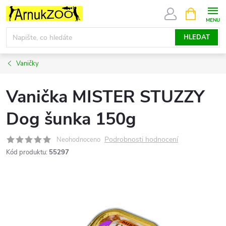
Přejít
NÁKUPNÍ
KOŠÍK
na
obsah
HLEDAT
Vaničky
Vanička MISTER STUZZY
Dog šunka 150g
Podrobnosti hodnocení
Neohodnoceno
Kód produktu:
55297