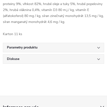
proteiny 9%, vlhkost 82%, hrubé oleje a tuky 5%, hrubé popeloviny
2%, hrubá vláknina 0,4%, vitamín D3 80 m.j./ kg, vitamín E
(alfatokoferol) 80 mg / kg, síran zinečnatý monohydrát 13,5 mg / kg,
síran manganatý monohydrát 4,6 mg / kg.
Karton 11 ks
Parametry produktu
Diskuse
Z