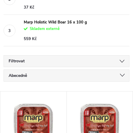
37 Kč
Marp Holistic Wild Boar 16 x 100 g
Skladem externě
559 Kč
Filtrovat
Ř
Abecedně
a
Nejlevnější
V
Nejdražší
z
ý
Nejprodávanější
e
p