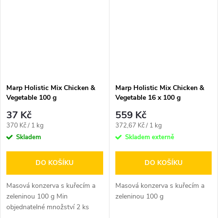
Marp Holistic Mix Chicken &
Marp Holistic Mix Chicken &
Vegetable 100 g
Vegetable 16 x 100 g
37 Kč
559 Kč
Měrná
Měrná
370 Kč / 1 kg
372,67 Kč / 1 kg
cena:
cena:
Skladem
Skladem externě
DO KOŠÍKU
DO KOŠÍKU
Masová konzerva s kuřecím a
Masová konzerva s kuřecím a
zeleninou 100 g Min
zeleninou 100 g
objednatelné množství 2 ks