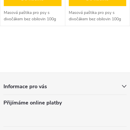
Masová paštika pro psy s
Masová paštika pro psy s
divočákem bez obilovin 100g
divočákem bez obilovin 100g
O
v
l
Z
á
Informace pro vás
d
á
a
Přijímáme online platby
p
c
a
í