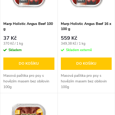
n
i
í
s
p
Marp Holistic Angus Beef 100
Marp Holistic Angus Beef 16 x
g
100 g
p
r
37 Kč
559 Kč
r
Měrná
Měrná
370 Kč / 1 kg
349,38 Kč / 1 kg
o
cena:
cena:
Skladem
Skladem externě
o
d
DO KOŠÍKU
DO KOŠÍKU
d
u
Masová paštika pro psy s
Masová paštika pro psy s
u
hovězím masem bez obilovin
hovězím masem bez obilovin
100g
100g
k
k
t
t