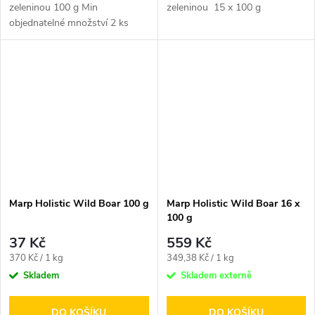
zeleninou 100 g Min
zeleninou 15 x 100 g
objednatelné množství 2 ks
Marp Holistic Wild Boar 100 g
Marp Holistic Wild Boar 16 x
100 g
37 Kč
559 Kč
Měrná
Měrná
370 Kč / 1 kg
349,38 Kč / 1 kg
cena:
cena:
Skladem
Skladem externě
DO KOŠÍKU
DO KOŠÍKU