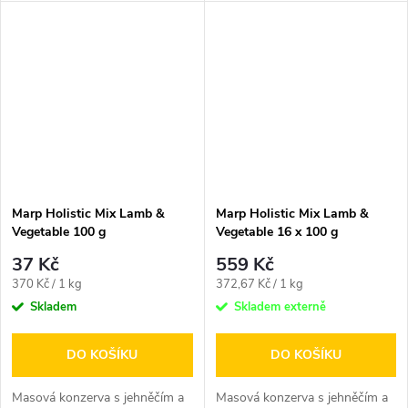
Marp Holistic Mix Lamb &
Marp Holistic Mix Lamb &
Vegetable 100 g
Vegetable 16 x 100 g
37 Kč
559 Kč
Měrná
Měrná
370 Kč / 1 kg
372,67 Kč / 1 kg
cena:
cena:
Skladem
Skladem externě
DO KOŠÍKU
DO KOŠÍKU
Masová konzerva s jehněčím a
Masová konzerva s jehněčím a