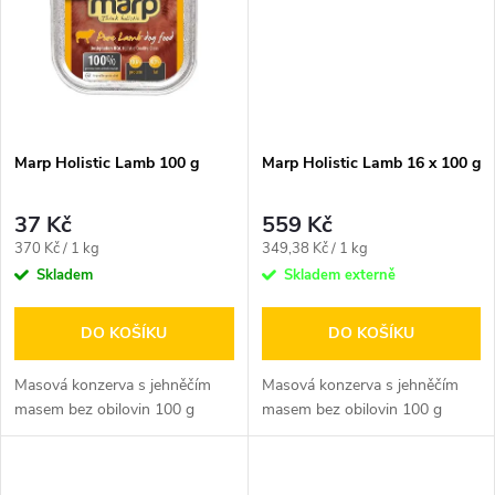
ů
ů
Marp Holistic Lamb 100 g
Marp Holistic Lamb 16 x 100 g
37 Kč
559 Kč
Měrná
Měrná
370 Kč / 1 kg
349,38 Kč / 1 kg
cena:
cena:
Skladem
Skladem externě
DO KOŠÍKU
DO KOŠÍKU
Masová konzerva s jehněčím
Masová konzerva s jehněčím
masem bez obilovin 100 g
masem bez obilovin 100 g