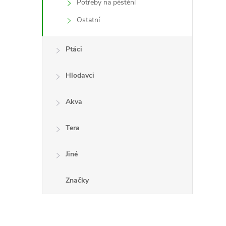
Potřeby na pěstění
í
Ostatní
Ptáci
r
Hlodavci
Akva
Tera
Jiné
Značky
i