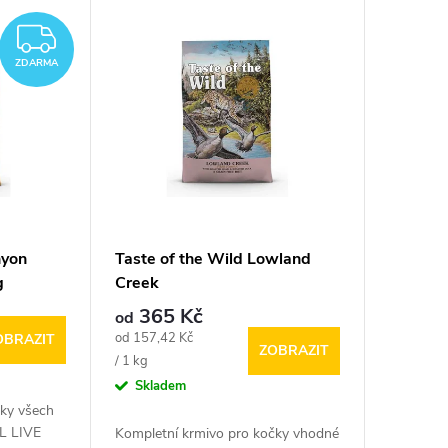
ZDARMA
ZDARMA
nyon
Taste of the Wild Lowland
g
Creek
365 Kč
od
Měrná
od 157,42 Kč
OBRAZIT
ZOBRAZIT
cena:
/ 1 kg
Skladem
čky všech
LL LIVE
Kompletní krmivo pro kočky vhodné