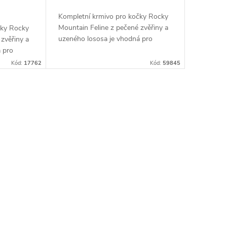
Kompletní krmivo pro kočky Rocky
Mountain Feline z pečené zvěřiny a
čky Rocky
uzeného lososa je vhodná pro
zvěřiny a
všechna plemena...
 pro
Kód:
17762
Kód:
59845