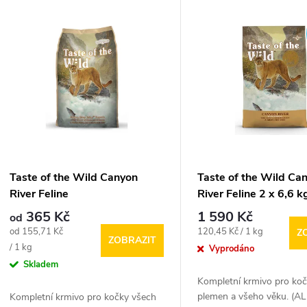
V
e
ý
n
p
p
s
r
p
Taste of the Wild Canyon
Taste of the Wild Ca
o
River Feline
River Feline 2 x 6,6 k
r
365 Kč
1 590 Kč
od
d
Měrná
Měrná
od 155,71 Kč
120,45 Kč / 1 kg
Z
ZOBRAZIT
o
cena:
cena:
/ 1 kg
Vyprodáno
u
Skladem
d
Kompletní krmivo pro ko
k
plemen a všeho věku. (A
Kompletní krmivo pro kočky všech