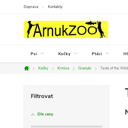
Přejít
Doprava
Kontakty
na
obsah
Psi
Kočky
Ptáci
Hl
Kočky
Krmiva
Granule
Taste of the Wild
Domů
P
o
Dle ceny
s