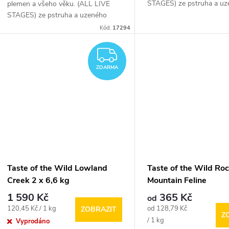
u
STAGES) ze pstruha a u
plemen a všeho věku. (ALL LIVE
lososa.
STAGES) ze pstruha a uzeného
t
lososa.
k
Kód:
17294
ů
ZDARMA
t
ZDARMA
ů
Taste of the Wild Lowland
Taste of the Wild Ro
Creek 2 x 6,6 kg
Mountain Feline
1 590 Kč
365 Kč
od
Měrná
Měrná
120,45 Kč / 1 kg
od 128,79 Kč
ZOBRAZIT
Z
cena:
cena:
/ 1 kg
Vyprodáno