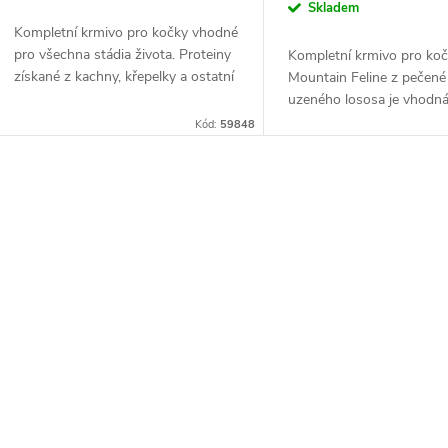
Skladem
Kompletní krmivo pro kočky vhodné
pro všechna stádia života. Proteiny
Kompletní krmivo pro ko
získané z kachny, křepelky a ostatní
Mountain Feline z pečené 
drůbeže si...
uzeného lososa je vhodná
všechna plemena...
Kód:
59848
O
v
á
d
a