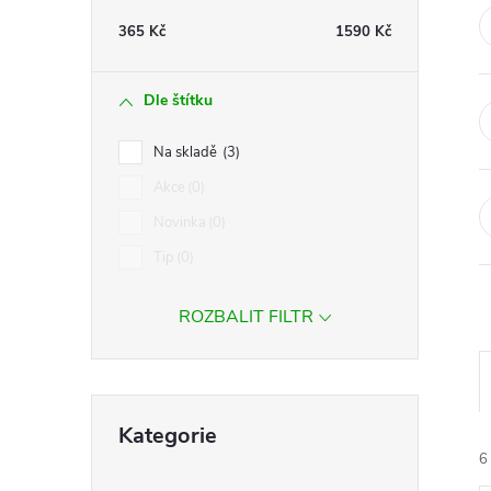
t
365
Kč
1590
Kč
r
Dle štítku
a
Na skladě
3
n
Akce
0
Novinka
0
n
Tip
0
í
ROZBALIT FILTR
p
a
Přeskočit
Kategorie
kategorie
n
6