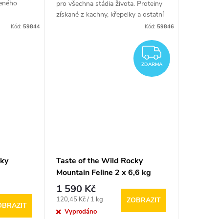
zeného
pro všechna stádia života. Proteiny
získané z kachny, křepelky a ostatní
drůbeže si...
Kód:
59844
Kód:
59846
ZDARM
ZDARMA
cky
Taste of the Wild Rocky
Mountain Feline 2 x 6,6 kg
1 590 Kč
Měrná
120,45 Kč / 1 kg
ZOBRAZIT
OBRAZIT
cena:
Vyprodáno