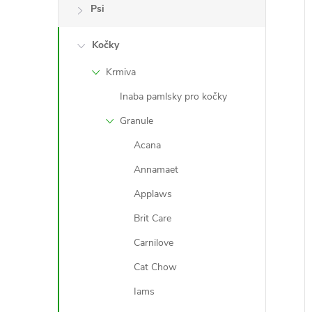
e
Psi
l
Kočky
Krmiva
í
Inaba pamlsky pro kočky
i
Granule
Acana
Annamaet
Applaws
Brit Care
Carnilove
Cat Chow
Iams