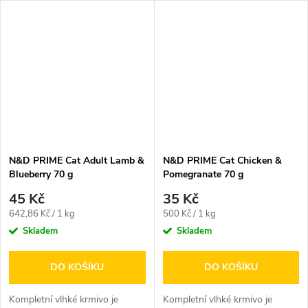
N&D PRIME Cat Adult Lamb &
N&D PRIME Cat Chicken &
Blueberry 70 g
Pomegranate 70 g
45 Kč
35 Kč
Měrná
Měrná
642,86 Kč / 1 kg
500 Kč / 1 kg
cena:
cena:
Skladem
Skladem
DO KOŠÍKU
DO KOŠÍKU
Kompletní vlhké krmivo je
Kompletní vlhké krmivo je