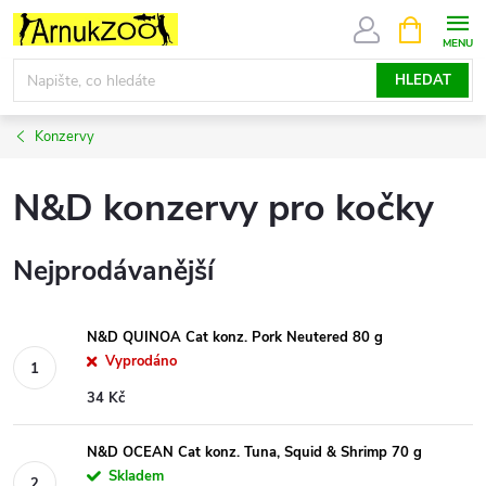
Přejít
NÁKUPNÍ
KOŠÍK
na
obsah
HLEDAT
Konzervy
N&D konzervy pro kočky
Nejprodávanější
N&D QUINOA Cat konz. Pork Neutered 80 g
Vyprodáno
34 Kč
N&D OCEAN Cat konz. Tuna, Squid & Shrimp 70 g
Skladem