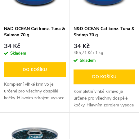
n
i
í
s
p
N&D OCEAN Cat konz. Tuna &
N&D OCEAN Cat konz. Tuna &
Salmon 70 g
Shrimp 70 g
p
r
34 Kč
34 Kč
r
Měrná
485,71 Kč / 1 kg
Skladem
o
cena:
Skladem
o
DO KOŠÍKU
d
DO KOŠÍKU
d
Kompletní vlhké krmivo je
u
určené pro všechny dospělé
Kompletní vlhké krmivo je
kočky. Hlavním zdrojem vysoce
u
určené pro všechny dospělé
kvalitních bílkovin jsou...
kočky. Hlavním zdrojem vysoce
k
kvalitních bílkovin je...
k
t
t