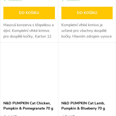
DO KOŠÍKU
DO KOŠÍKU
Masová konzerva s křepelkou a
Kompletní vlhké krmivo je
dýní. Kompletní vlhké krmivo
určené pro všechny dospělé
pro dospělé kočky., Karton 12
kočky. Hlavním zdrojem vysoce
ks
kvalitních bílkovin je kachní...
N&D PUMPKIN Cat Chicken,
N&D PUMPKIN Cat Lamb,
Pumpkin & Pomegranate 70 g
Pumpkin & Blueberry 70 g