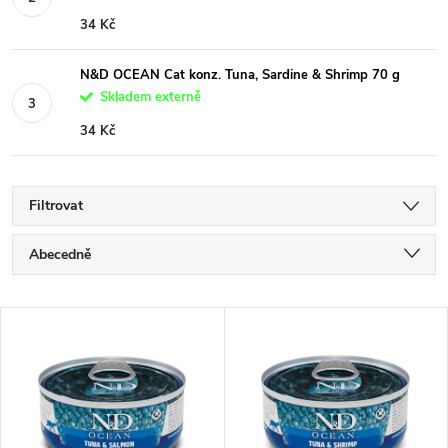
34 Kč
N&D OCEAN Cat konz. Tuna, Sardine & Shrimp 70 g
Skladem externě
34 Kč
Filtrovat
Ř
Abecedně
a
Nejlevnější
V
Nejdražší
z
ý
Nejprodávanější
e
p