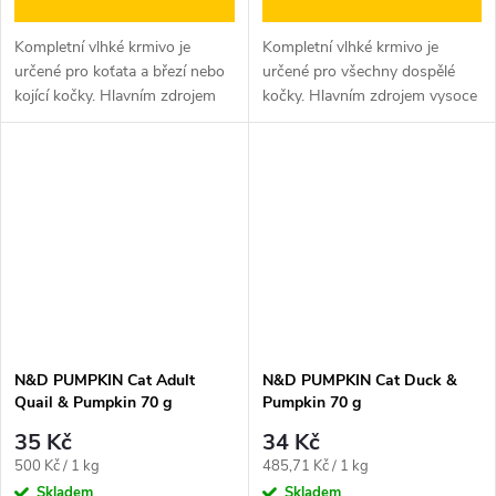
Kompletní vlhké krmivo je
Kompletní vlhké krmivo je
určené pro koťata a březí nebo
určené pro všechny dospělé
kojící kočky. Hlavním zdrojem
kočky. Hlavním zdrojem vysoce
bílkovin je vysoce...
kvalitních bílkovin...
N&D PUMPKIN Cat Adult
N&D PUMPKIN Cat Duck &
Quail & Pumpkin 70 g
Pumpkin 70 g
35 Kč
34 Kč
Měrná
Měrná
500 Kč / 1 kg
485,71 Kč / 1 kg
cena:
cena:
Skladem
Skladem