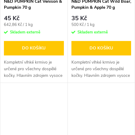
N&D PUMPKIN Cat Venison &
N&D PUMPKIN Cat Wild Boar,
Pumpkin 70 g
Pumpkin & Apple 70 g
45 Kč
35 Kč
Měrná
Měrná
642,86 Kč / 1 kg
500 Kč / 1 kg
cena:
cena:
Skladem externě
Skladem externě
DO KOŠÍKU
DO KOŠÍKU
Kompletní vlhké krmivo je
Kompletní vlhké krmivo je
určené pro všechny dospělé
určené pro všechny dospělé
kočky. Hlavním zdrojem vysoce
kočky. Hlavním zdrojem vysoce
kvalitních bílkovin je plec...
kvalitních bílkovin...