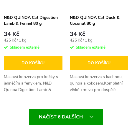
N&D QUINOA Cat Digestion
N&D QUINOA Cat Duck &
Lamb & Fennel 80 g
Coconut 80 g
34 Kč
34 Kč
Měrná
Měrná
425 Kč / 1 kg
425 Kč / 1 kg
cena:
cena:
Skladem externě
Skladem externě
DO KOŠÍKU
DO KOŠÍKU
Masová konzerva pro kočky s
Masová konzerva s kachnou,
jehněčím a fenyklem. N&D
quinoa a kokosem.Kompletní
Quinoa Digestion Lamb &
vlhké krmivo pro dospělé
Fennel je krmivo pro...
kočky.Farmina N&D Quinoa
Duck...
O
NAČÍST 6 DALŠÍCH
v