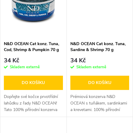
ů
ů
N&D OCEAN Cat konz. Tuna,
N&D OCEAN Cat konz. Tuna,
Cod, Shrimp & Pumpkin 70 g
Sardine & Shrimp 70 g
34 Kč
34 Kč
Skladem externě
Skladem externě
DO KOŠÍKU
DO KOŠÍKU
Dopřejte své kočce prvotřídní
Prémiová konzerva N&D
lahůdku z řady N&D OCEAN!
OCEAN s tuňákem, sardinkami
Tato 100% přírodní konzerva
a krevetami. 100% přírodní
kombinuje čerstvého tuňáka,...
složení bez obilovin a umělých...