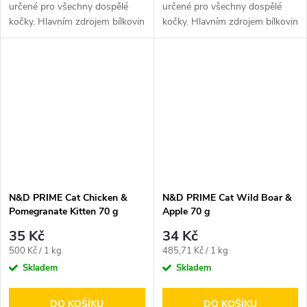
určené pro všechny dospělé
určené pro všechny dospělé
kočky. Hlavním zdrojem bílkovin
kočky. Hlavním zdrojem bílkovin
je hypoalergenní jehněčí maso.
je vysoce kvalitní kuřecí...
N&D PRIME Cat Chicken &
N&D PRIME Cat Wild Boar &
Pomegranate Kitten 70 g
Apple 70 g
35 Kč
34 Kč
Měrná
Měrná
500 Kč / 1 kg
485,71 Kč / 1 kg
cena:
cena:
Skladem
Skladem
DO KOŠÍKU
DO KOŠÍKU