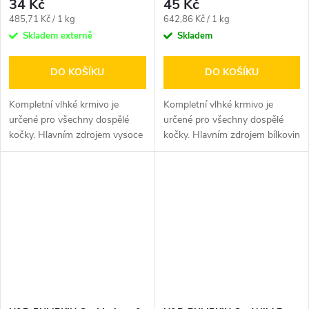
34 Kč
45 Kč
Měrná
Měrná
485,71 Kč / 1 kg
642,86 Kč / 1 kg
cena:
cena:
Skladem externě
Skladem
DO KOŠÍKU
DO KOŠÍKU
Kompletní vlhké krmivo je
Kompletní vlhké krmivo je
určené pro všechny dospělé
určené pro všechny dospělé
kočky. Hlavním zdrojem vysoce
kočky. Hlavním zdrojem bílkovin
kvalitních bílkovin je kuřecí...
je hypoalergenní jehněčí...