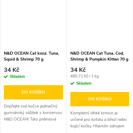
N&D OCEAN Cat konz. Tuna,
N&D OCEAN Cat Tuna, Cod,
Squid & Shrimp 70 g
Shrimp & Pumpkin Kitten 70 g
34 Kč
34 Kč
Měrná
485,71 Kč / 1 kg
Skladem
cena:
Skladem
DO KOŠÍKU
DO KOŠÍKU
Dopřejte své kočce jedinečný
gurmánský zážitek s konzervou
Kompletní vlhké krmivo je
N&D OCEAN! Tato prémiová
určené pro koťata a březí nebo
receptura kombinuje
kojící kočky. Hlavním zdrojem
čerstvého...
vysoce kvalitních bílkovin...