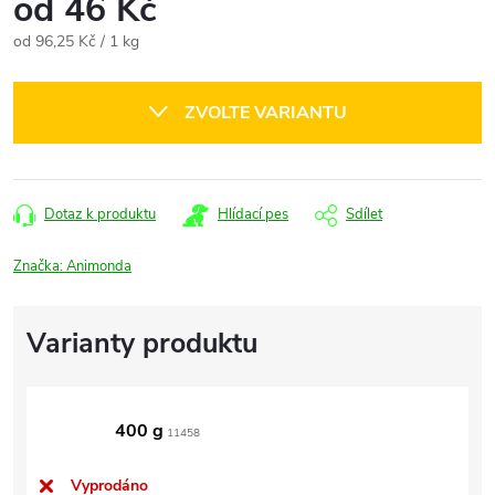
od
46 Kč
Měrná
od 96,25 Kč / 1 kg
cena:
ZVOLTE VARIANTU
Dotaz k produktu
Hlídací pes
Sdílet
Značka:
Animonda
400 g
11458
Vyprodáno