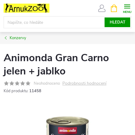
Přejít
NÁKUPNÍ
KOŠÍK
na
obsah
HLEDAT
Konzervy
Animonda Gran Carno
jelen + jablko
Podrobnosti hodnocení
Neohodnoceno
Kód produktu:
11458