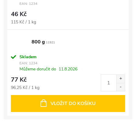
EAN:
1234
46 Kč
Měrná
115 Kč / 1 kg
cena:
800 g
11921
Skladem
EAN:
1234
Můžeme doručit do
11.8.2026
77 Kč
Měrná
96,25 Kč / 1 kg
cena:
VLOŽIT DO KOŠÍKU