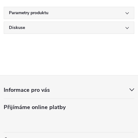
Parametry produktu
Diskuse
Z
Informace pro vás
á
Přijímáme online platby
p
a