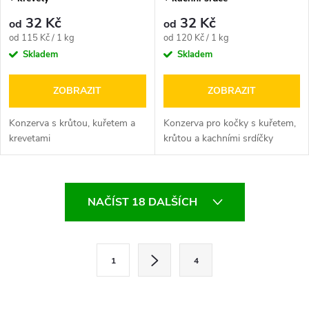
32 Kč
32 Kč
od
od
Měrná
Měrná
od 115 Kč / 1 kg
od 120 Kč / 1 kg
cena:
cena:
Skladem
Skladem
ZOBRAZIT
ZOBRAZIT
Konzerva s krůtou, kuřetem a
Konzerva pro kočky s kuřetem,
krevetami
krůtou a kachními srdíčky
O
NAČÍST 18 DALŠÍCH
v
l
S
1
4
t
á
r
d