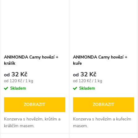
ANIMONDA Carny hovězí +
ANIMONDA Carny hovězí +
králík
kuře
32 Kč
32 Kč
od
od
Měrná
Měrná
od 120 Kč / 1 kg
od 120 Kč / 1 kg
cena:
cena:
Skladem
Skladem
ZOBRAZIT
ZOBRAZIT
Konzerva s hovězím, krůtím a
Konzerva s hovězím a kuřecím
králičím masem.
masem.