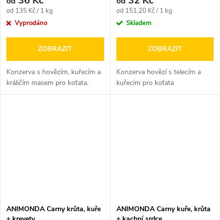
36 Kč
32 Kč
od
od
Měrná
Měrná
od 135 Kč / 1 kg
od 151,20 Kč / 1 kg
cena:
cena:
Vyprodáno
Skladem
ZOBRAZIT
ZOBRAZIT
Konzerva s hovězím, kuřecím a
Konzerva hovězí s telecím a
králičím masem pro koťata.
kuřecím pro koťata
ANIMONDA Carny krůta, kuře
ANIMONDA Carny kuře, krůta
+ krevety
+ kachní srdce