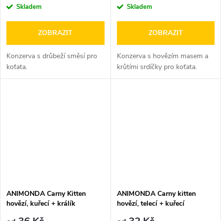
cena:
cena:
Skladem
Skladem
ZOBRAZIT
ZOBRAZIT
Konzerva s drůbeží směsí pro
Konzerva s hovězím masem a
koťata.
krůtími srdíčky pro koťata.
ANIMONDA Carny Kitten
ANIMONDA Carny kitten
hovězí, kuřecí + králík
hovězí, telecí + kuřecí