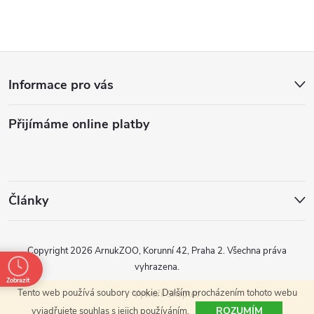
á
a
n
k
c
Z
o
í
v
Informace pro vás
á
á
p
n
Přijímáme online platby
p
r
í
v
a
k
t
Články
y
í
v
Copyright 2026
ArnukZOO, Korunní 42, Praha 2
. Všechna práva
vyhrazena.
ý
Zobrazit
Tento web používá soubory cookie. Dalším procházením tohoto webu
Vytvořil Shoptet
p
ROZUMÍM
vyjadřujete souhlas s jejich používáním.