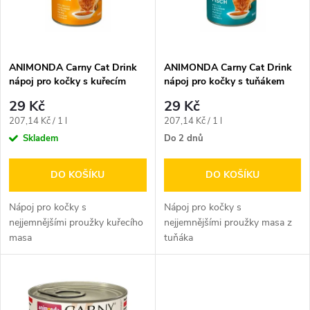
n
i
í
s
p
ANIMONDA Carny Cat Drink
ANIMONDA Carny Cat Drink
nápoj pro kočky s kuřecím
nápoj pro kočky s tuňákem
p
masem 140 ml
140 ml
r
29 Kč
29 Kč
r
Měrná
Měrná
207,14 Kč / 1 l
207,14 Kč / 1 l
o
cena:
cena:
Skladem
Do 2 dnů
o
d
DO KOŠÍKU
DO KOŠÍKU
d
u
Nápoj pro kočky s
Nápoj pro kočky s
u
nejjemnějšími proužky kuřecího
nejjemnějšími proužky masa z
masa
tuňáka
k
k
t
t