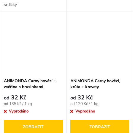
srdíčky
ANIMONDA Carny hovězí +
ANIMONDA Carny hovězí,
zvěřina s brusinkami
krůta + krevety
32 Kč
32 Kč
od
od
Měrná
Měrná
od 135 Kč / 1 kg
od 120 Kč / 1 kg
cena:
cena:
Vyprodáno
Vyprodáno
ZOBRAZIT
ZOBRAZIT