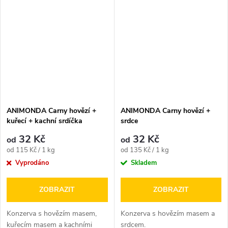
ANIMONDA Carny hovězí +
ANIMONDA Carny hovězí +
kuřecí + kachní srdíčka
srdce
32 Kč
32 Kč
od
od
Měrná
Měrná
od 115 Kč / 1 kg
od 135 Kč / 1 kg
cena:
cena:
Vyprodáno
Skladem
ZOBRAZIT
ZOBRAZIT
Konzerva s hovězím masem,
Konzerva s hovězím masem a
kuřecím masem a kachními
srdcem.