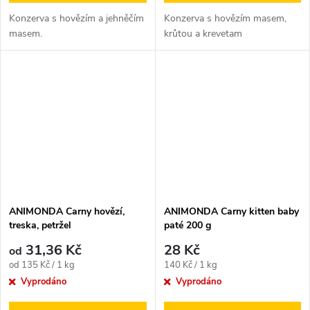
Konzerva s hovězím a jehněčím
Konzerva s hovězím masem,
masem.
krůtou a krevetam
ANIMONDA Carny hovězí,
ANIMONDA Carny kitten baby
treska, petržel
paté 200 g
31,36 Kč
28 Kč
od
Měrná
Měrná
od 135 Kč / 1 kg
140 Kč / 1 kg
cena:
cena:
Vyprodáno
Vyprodáno