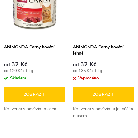
ů
ů
ANIMONDA Carny hovězí
ANIMONDA Carny hovězí +
jehně
32 Kč
32 Kč
od
od
Měrná
Měrná
od 120 Kč / 1 kg
od 135 Kč / 1 kg
cena:
cena:
Skladem
Vyprodáno
ZOBRAZIT
ZOBRAZIT
Konzerva s hovězím masem.
Konzerva s hovězím a jehněčím
masem.