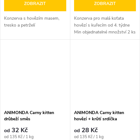
ZOBRAZIT
ZOBRAZIT
Konzerva s hovězím masem,
Konzerva pro malá koťata
tresko a petrželí
hovězí s kuřecím od 4. týdne
Min objednatelné množství 2 ks
ANIMONDA Carny kitten
ANIMONDA Carny kitten
drůbeží směs
hovězí + krůtí srdíčka
32 Kč
28 Kč
od
od
Měrná
Měrná
od 135 Kč / 1 kg
od 135 Kč / 1 kg