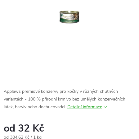
Applaws premiové konzervy pro kočky v různých chutných
variantách - 100 % přírodní krmivo bez umělých konzervačních
látek, barviv nebo dochucovadel.
Detailní informace
od
32 Kč
Měrná
od 384,62 Kč / 1 kg