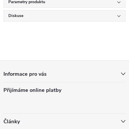
Parametry produktu
Diskuse
Z
Informace pro vás
á
Přijímáme online platby
p
a
t
Články