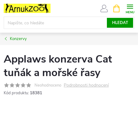
Přejít
NÁKUPNÍ
KOŠÍK
na
obsah
HLEDAT
Konzervy
Applaws konzerva Cat
tuňák a mořské řasy
Podrobnosti hodnocení
Neohodnoceno
Kód produktu:
18381