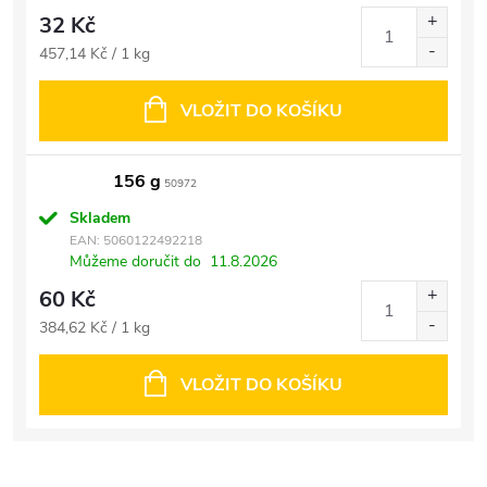
32 Kč
Měrná
457,14 Kč / 1 kg
cena:
VLOŽIT DO KOŠÍKU
156 g
50972
Skladem
EAN:
5060122492218
Můžeme doručit do
11.8.2026
60 Kč
Měrná
384,62 Kč / 1 kg
cena:
VLOŽIT DO KOŠÍKU