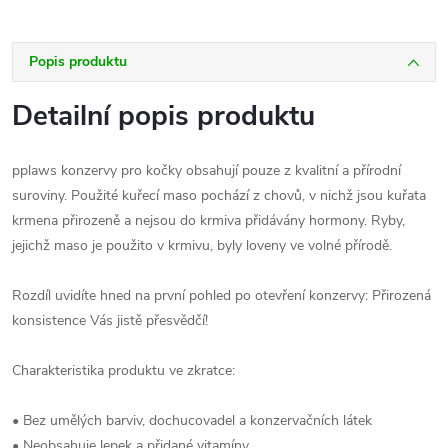
Popis produktu
Detailní popis produktu
pplaws konzervy pro kočky obsahují pouze z kvalitní a přírodní
suroviny. Použité kuřecí maso pochází z chovů, v nichž jsou kuřata
krmena přirozeně a nejsou do krmiva přidávány hormony. Ryby,
jejichž maso je použito v krmivu, byly loveny ve volné přírodě.
Rozdíl uvidíte hned na první pohled po otevření konzervy: Přirozená
konsistence Vás jistě přesvědčí!
Charakteristika produktu ve zkratce:
• Bez umělých barviv, dochucovadel a konzervačních látek
• Neobsahuje lepek a přidané vitamíny