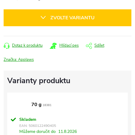
cena:
ZVOLTE VARIANTU
Dotaz k produktu
Hlídací pes
Sdílet
Značka:
Applaws
70 g
18381
Skladem
EAN:
5060122490405
Můžeme doručit do
11.8.2026