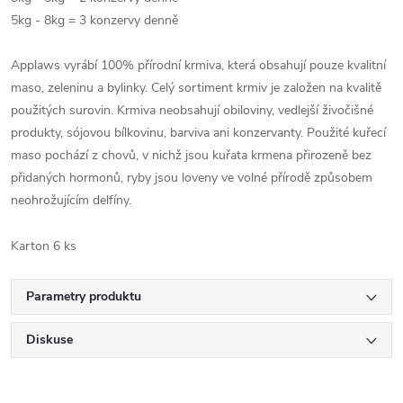
5kg - 8kg = 3 konzervy denně
Applaws vyrábí 100% přírodní krmiva, která obsahují pouze kvalitní
maso, zeleninu a bylinky. Celý sortiment krmiv je založen na kvalitě
použitých surovin. Krmiva neobsahují obiloviny, vedlejší živočišné
produkty, sójovou bílkovinu, barviva ani konzervanty. Použité kuřecí
maso pochází z chovů, v nichž jsou kuřata krmena přirozeně bez
přidaných hormonů, ryby jsou loveny ve volné přírodě způsobem
neohrožujícím delfíny.
Karton 6 ks
Parametry produktu
Diskuse