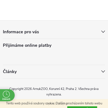
Z
Informace pro vás
á
Přijímáme online platby
p
a
t
Články
í
Copyright 2026
ArnukZOO, Korunní 42, Praha 2
. Všechna práva
vyhrazena.
Zobrazit
Tento web používá soubory cookie. Dalším procházením tohoto webu
Vytvořil Shoptet