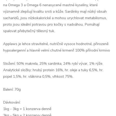
na Omega 3 a Omega 6 nenasycené mastné kyseliny, které
významně zlepšují kvalitu srsti a kůže. Sardinky mají nízký obsah
sacharidů, jsou nízkokalorické a mohou urychlovat metabilismus,
proto jsou ideální potravou pro kočky s nadváhou. Pomáhají
spalovat přebytečný tělesný tuk.
Applaws je lehce stravitelné, nutričně vysoce hodnotné, přirozeně
hypoalergenní a hlavně velmi chutné krmení! 100% přírodní krmivo
Složení: 50% makrela, 25% sardinka, 24% rybí vývar, 1% rýže.
Analytické složky: hrubý protein 16%, hr. oleje a tuky 6,5%, hr.
popel 1,5%, hr. vláknina 0,5%, vlhkost 75%.
Balení: 70g
Dávkování:
1kg - 3kg = 1 konzerva denně
3kg - 5kg = 2 konzervy denně