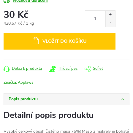
Možnosti doručení
30 Kč
Měrná
428,57 Kč / 1 kg
cena:
VLOŽIT DO KOŠÍKU
Dotaz k produktu
Hlídací pes
Sdílet
Značka:
Applaws
Popis produktu
Detailní popis produktu
Vysoký celkový obsah čistého masa 75%! Maso z makrely je bohaté