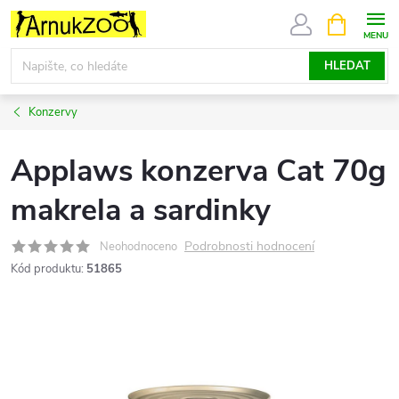
Přejít
NÁKUPNÍ
KOŠÍK
na
obsah
HLEDAT
Konzervy
Applaws konzerva Cat 70g
makrela a sardinky
Podrobnosti hodnocení
Neohodnoceno
Kód produktu:
51865