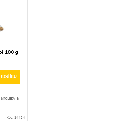
té 100 g
 KOŠÍKU
 andulky a
Kód:
24424