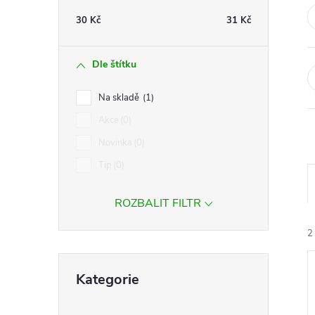
t
30
Kč
31
Kč
r
Dle štítku
a
Na skladě
1
n
Akce
0
Novinka
0
n
Tip
0
í
ROZBALIT FILTR
p
2
a
Přeskočit
Kategorie
kategorie
n