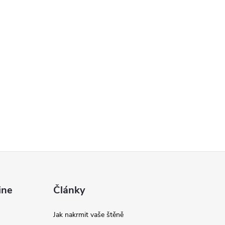
k
y
v
ý
p
s
u
ine
Články
Jak nakrmit vaše štěně