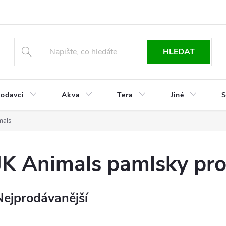
HLEDAT
odavci
Akva
Tera
Jiné
S
mals
JK Animals pamlsky pro
Nejprodávanější