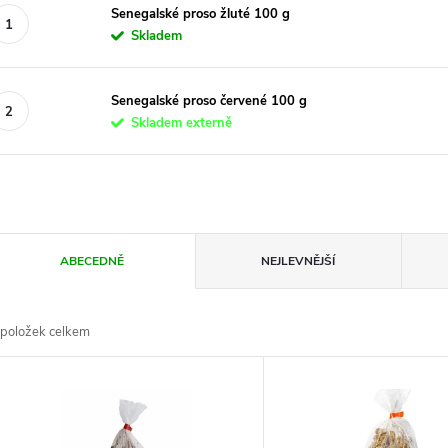
Senegalské proso žluté 100 g
Skladem
Senegalské proso červené 100 g
Skladem externě
Ř
ABECEDNĚ
NEJLEVNĚJŠÍ
a
položek celkem
z
V
e
ý