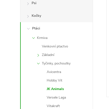
e
Psi
í
l
Kočky
i
Ptáci
Krmiva
Venkovní ptactvo
Základní
Tyčinky, pochoutky
Avicentra
Hobby Vit
JK Animals
Versele Laga
Vitakraft