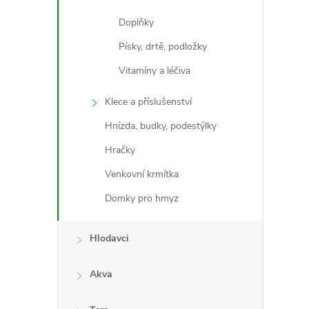
Doplňky
Písky, drtě, podložky
l
Vitamíny a léčiva
Klece a příslušenství
Hnízda, budky, podestýlky
Hračky
Venkovní krmítka
Domky pro hmyz
í
Hlodavci
r
Akva