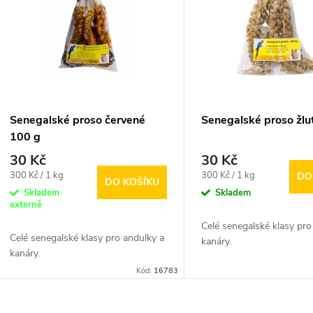
n
p
p
s
r
p
Senegalské proso červené
Senegalské proso žlu
o
100 g
r
30 Kč
30 Kč
d
Měrná
Měrná
300 Kč / 1 kg
300 Kč / 1 kg
DO
DO KOŠÍKU
o
cena:
cena:
Skladem
Skladem
u
externě
d
Celé senegalské klasy pro
Celé senegalské klasy pro andulky a
k
kanáry.
kanáry.
u
Kód:
16783
t
k