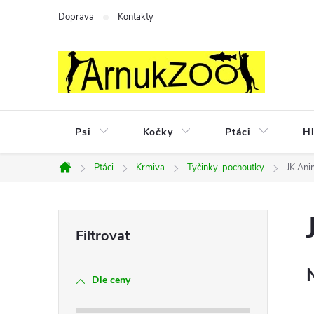
Přejít
Doprava
Kontakty
na
obsah
Psi
Kočky
Ptáci
Hl
Ptáci
Krmiva
Tyčinky, pochoutky
JK Ani
Domů
P
o
Dle ceny
s