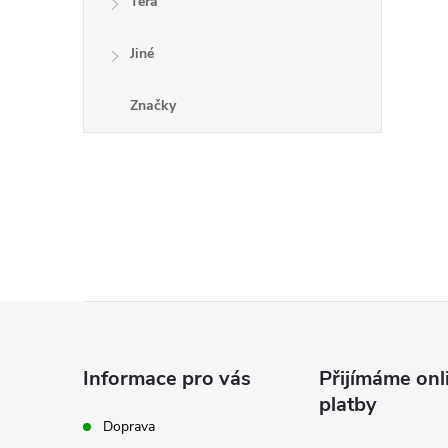
Tera
Jiné
Značky
i
Z
á
Informace pro vás
Přijímáme onl
platby
p
Doprava