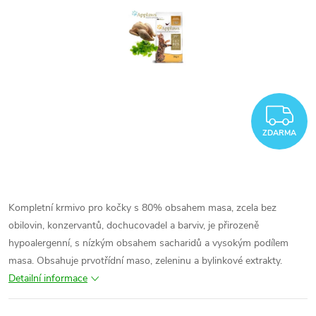
Z
ZDARMA
Kompletní krmivo pro kočky s 80% obsahem masa, zcela bez
obilovin, konzervantů, dochucovadel a barviv, je přirozeně
hypoalergenní, s nízkým obsahem sacharidů a vysokým podílem
masa. Obsahuje prvotřídní maso, zeleninu a bylinkové extrakty.
Detailní informace