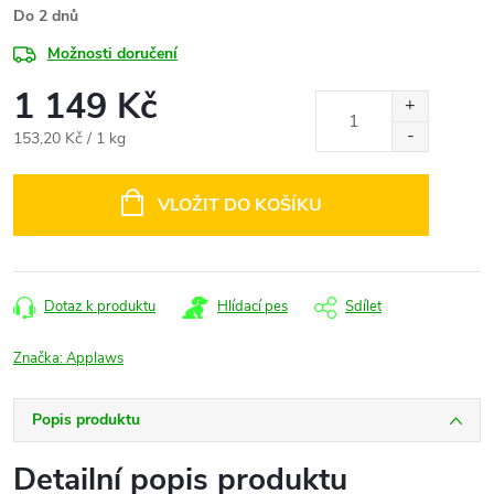
Do 2 dnů
Možnosti doručení
1 149 Kč
Měrná
153,20 Kč / 1 kg
cena:
VLOŽIT DO KOŠÍKU
Dotaz k produktu
Hlídací pes
Sdílet
Značka:
Applaws
Popis produktu
Detailní popis produktu