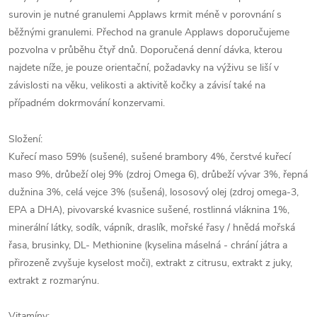
surovin je nutné granulemi Applaws krmit méně v porovnání s
běžnými granulemi. Přechod na granule Applaws doporučujeme
pozvolna v průběhu čtyř dnů. Doporučená denní dávka, kterou
najdete níže, je pouze orientační, požadavky na výživu se liší v
závislosti na věku, velikosti a aktivitě kočky a závisí také na
případném dokrmování konzervami.
Složení:
Kuřecí maso 59% (sušené), sušené brambory 4%, čerstvé kuřecí
maso 9%, drůbeží olej 9% (zdroj Omega 6), drůbeží vývar 3%, řepná
dužnina 3%, celá vejce 3% (sušená), lososový olej (zdroj omega-3,
EPA a DHA), pivovarské kvasnice sušené, rostlinná vláknina 1%,
minerální látky, sodík, vápník, draslík, mořské řasy / hnědá mořská
řasa, brusinky, DL- Methionine (kyselina máselná - chrání játra a
přirozeně zvyšuje kyselost moči), extrakt z citrusu, extrakt z juky,
extrakt z rozmarýnu.
Vitamíny: