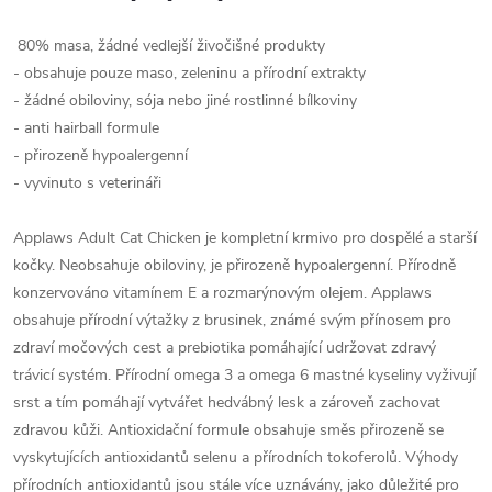
80% masa, žádné vedlejší živočišné produkty
- obsahuje pouze maso, zeleninu a přírodní extrakty
- žádné obiloviny, sója nebo jiné rostlinné bílkoviny
- anti hairball formule
- přirozeně hypoalergenní
- vyvinuto s veterináři
Applaws Adult Cat Chicken je kompletní krmivo pro dospělé a starší
kočky. Neobsahuje obiloviny, je přirozeně hypoalergenní. Přírodně
konzervováno vitamínem E a rozmarýnovým olejem. Applaws
obsahuje přírodní výtažky z brusinek, známé svým přínosem pro
zdraví močových cest a prebiotika pomáhající udržovat zdravý
trávicí systém. Přírodní omega 3 a omega 6 mastné kyseliny vyživují
srst a tím pomáhají vytvářet hedvábný lesk a zároveň zachovat
zdravou kůži. Antioxidační formule obsahuje směs přirozeně se
vyskytujících antioxidantů selenu a přírodních tokoferolů. Výhody
přírodních antioxidantů jsou stále více uznávány, jako důležité pro