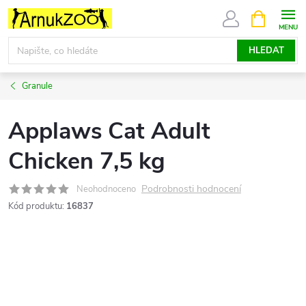
Přejít
NÁKUPNÍ
KOŠÍK
na
obsah
HLEDAT
Granule
Applaws Cat Adult
Chicken 7,5 kg
Podrobnosti hodnocení
Neohodnoceno
Kód produktu:
16837