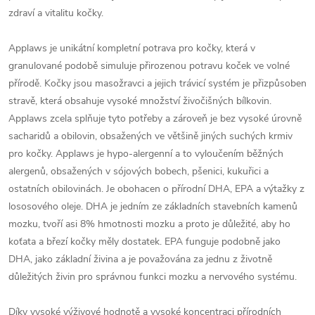
zdraví a vitalitu kočky.
Applaws je unikátní kompletní potrava pro kočky, která v
granulované podobě simuluje přirozenou potravu koček ve volné
přírodě. Kočky jsou masožravci a jejich trávicí systém je přizpůsoben
stravě, která obsahuje vysoké množství živočišných bílkovin.
Applaws zcela splňuje tyto potřeby a zároveň je bez vysoké úrovně
sacharidů a obilovin, obsažených ve většině jiných suchých krmiv
pro kočky. Applaws je hypo-alergenní a to vyloučením běžných
alergenů, obsažených v sójových bobech, pšenici, kukuřici a
ostatních obilovinách. Je obohacen o přírodní DHA, EPA a výtažky z
lososového oleje. DHA je jedním ze základních stavebních kamenů
mozku, tvoří asi 8% hmotnosti mozku a proto je důležité, aby ho
koťata a březí kočky měly dostatek. EPA funguje podobně jako
DHA, jako základní živina a je považována za jednu z životně
důležitých živin pro správnou funkci mozku a nervového systému.
Díky vysoké výživové hodnotě a vysoké koncentraci přírodních