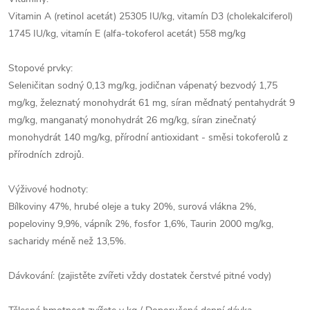
Vitamin A (retinol acetát) 25305 IU/kg, vitamín D3 (cholekalciferol)
1745 IU/kg, vitamín E (alfa-tokoferol acetát) 558 mg/kg
Stopové prvky:
Seleničitan sodný 0,13 mg/kg, jodičnan vápenatý bezvodý 1,75
mg/kg, železnatý monohydrát 61 mg, síran měďnatý pentahydrát 9
mg/kg, manganatý monohydrát 26 mg/kg, síran zinečnatý
monohydrát 140 mg/kg, přírodní antioxidant - směsi tokoferolů z
přírodních zdrojů.
Výživové hodnoty:
Bílkoviny 47%, hrubé oleje a tuky 20%, surová vlákna 2%,
popeloviny 9,9%, vápník 2%, fosfor 1,6%, Taurin 2000 mg/kg,
sacharidy méně než 13,5%.
Dávkování: (zajistěte zvířeti vždy dostatek čerstvé pitné vody)