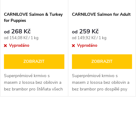
CARNILOVE Salmon & Turkey
CARNILOVE Salmon for Adult
for Puppies
268 Kč
259 Kč
od
od
Měrná
Měrná
od 154,08 Kč / 1 kg
od 149,92 Kč / 1 kg
cena:
cena:
Vyprodáno
Vyprodáno
ZOBRAZIT
ZOBRAZIT
Superprémiové krmivo s
Superprémiové krmivo s
masem z lososa bez obilovin a
masem z lososa bez obilovin a
bez brambor pro štěňata všech
bez brambor pro dospělé psy
plemen (od 1-12 měsíců).
všech plemen.
O
v