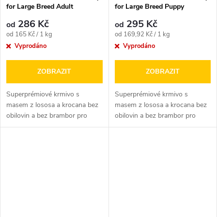
for Large Breed Adult
for Large Breed Puppy
286 Kč
295 Kč
od
od
Měrná
Měrná
od 165 Kč / 1 kg
od 169,92 Kč / 1 kg
cena:
cena:
Vyprodáno
Vyprodáno
ZOBRAZIT
ZOBRAZIT
Superprémiové krmivo s
Superprémiové krmivo s
masem z lososa a krocana bez
masem z lososa a krocana bez
obilovin a bez brambor pro
obilovin a bez brambor pro
dospělé psy velkých plemen (≤
štěňata velkých plemen (> 25
25 kg).
kg,...