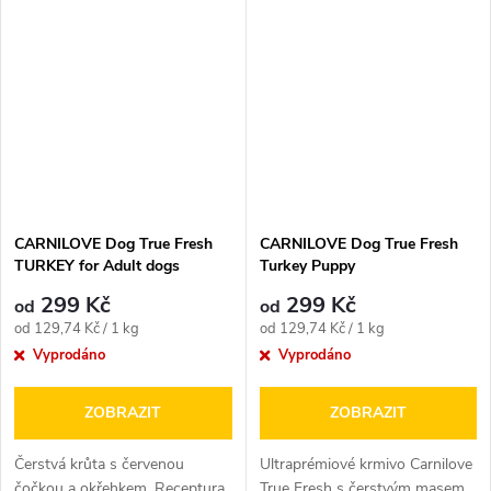
CARNILOVE Dog True Fresh
CARNILOVE Dog True Fresh
TURKEY for Adult dogs
Turkey Puppy
299 Kč
299 Kč
od
od
Měrná
Měrná
od 129,74 Kč / 1 kg
od 129,74 Kč / 1 kg
cena:
cena:
Vyprodáno
Vyprodáno
ZOBRAZIT
ZOBRAZIT
Čerstvá krůta s červenou
Ultraprémiové krmivo Carnilove
čočkou a okřehkem. Receptura
True Fresh s čerstvým masem