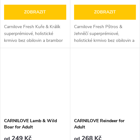
ZOBRAZIT
ZOBRAZIT
Carnilove Fresh Kuře & Králík
Carnilove Fresh Pštros &
superprémiové, holistické
Jehněčí superprémiové,
krmivo bez obilovin a brambor
holistické krmivo bez obilovin a
s čerstvým masem pro...
brambor s čerstvým masem
pro...
CARNILOVE Lamb & Wild
CARNILOVE Reindeer for
Boar for Adult
Adult
249 Kč
268 Kč
od
od