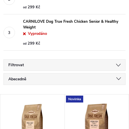
299 Kč
od
CARNILOVE Dog True Fresh Chicken Senior & Healthy
Weight
Vyprodáno
299 Kč
od
Filtrovat
Ř
Abecedně
a
Nejlevnější
V
Novinka
Nejdražší
z
ý
Nejprodávanější
e