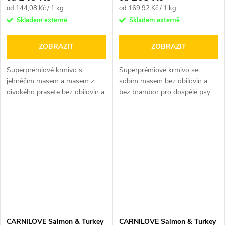
Měrná
Měrná
od 144,08 Kč / 1 kg
od 169,92 Kč / 1 kg
cena:
cena:
Skladem externě
Skladem externě
ZOBRAZIT
ZOBRAZIT
Superprémiové krmivo s
Superprémiové krmivo se
jehněčím masem a masem z
sobím masem bez obilovin a
divokého prasete bez obilovin a
bez brambor pro dospělé psy
bez brambor pro dospělé psy
všech plemen.
všech...
CARNILOVE Salmon & Turkey
CARNILOVE Salmon & Turkey