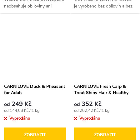
neobsahuje obiloviny ani
je vyrobeno bez obilovin a bez
brambory. Je obohacena...
brambor. Jedná se o...
CARNILOVE Duck & Pheasant
CARNILOVE Fresh Carp &
for Adult
Trout Shiny Hair & Healthy
Skin for Adult dogs
249 Kč
352 Kč
od
od
Měrná
Měrná
od 144,08 Kč / 1 kg
od 202,42 Kč / 1 kg
cena:
cena:
Vyprodáno
Vyprodáno
ZOBRAZIT
ZOBRAZIT