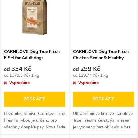
t
ů
ů
CARNILOVE Dog True Fresh
CARNILOVE Dog True Fresh
FISH for Adult dogs
Chicken Senior & Healthy
Weight
334 Kč
299 Kč
od
od
Měrná
Měrná
od 137,63 Kč / 1 kg
od 129,74 Kč / 1 kg
cena:
cena:
Vyprodáno
Vyprodáno
ZOBRAZIT
ZOBRAZIT
Bezobilné krmivo Carnilove True
Ultraprémiové krmivo Carnilove
Fresh s rybou je určeno pro
True Fresh s čerstvým masem
všechny dospělé psy. Nová řada
je vyrobeno bez obilovin a bez
holistických krmiv...
brambor. Jedná se o...