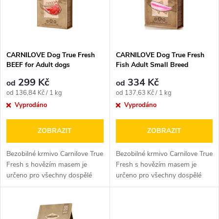
p
n
i
í
s
p
CARNILOVE Dog True Fresh
CARNILOVE Dog True Fresh
BEEF for Adult dogs
Fish Adult Small Breed
p
r
299 Kč
334 Kč
od
od
r
Měrná
Měrná
od 136,84 Kč / 1 kg
od 137,63 Kč / 1 kg
o
cena:
cena:
Vyprodáno
Vyprodáno
o
d
ZOBRAZIT
ZOBRAZIT
d
u
Bezobilné krmivo Carnilove True
Bezobilné krmivo Carnilove True
u
Fresh s hovězím masem je
Fresh s hovězím masem je
určeno pro všechny dospělé
určeno pro všechny dospělé
k
psy. Holistická krmiva
psy. Holistická krmiva
k
Carnilove...
Carnilove...
t