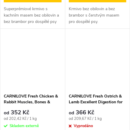
Superprémiové krmivo s
Krmivo bez obilovin a bez
kachním masem bez obilovin a
brambor s čerstvým masem
bez brambor pro dospělé psy
pro dospělé psy.
všech plemen.
CARNILOVE Fresh Chicken &
CARNILOVE Fresh Ostrich &
Rabbit Muscles, Bones &
Lamb Excellent Digestion for
Joints for Adult dogs
Small Breed Dogs
352 Kč
366 Kč
od
od
Měrná
Měrná
od 202,42 Kč / 1 kg
od 209,67 Kč / 1 kg
cena:
cena:
Skladem externě
Vyprodáno