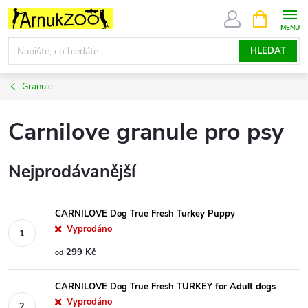
Přejít
NÁKUPNÍ
KOŠÍK
na
obsah
HLEDAT
Granule
Carnilove granule pro psy
Nejprodávanější
CARNILOVE Dog True Fresh Turkey Puppy
Vyprodáno
299 Kč
od
CARNILOVE Dog True Fresh TURKEY for Adult dogs
Vyprodáno