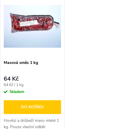
k
Všechny...
t
t
ů
ů
Masová směs 1 kg
64 Kč
Měrná
64 Kč / 1 kg
cena:
Skladem
DO KOŠÍKU
Hovězí a drůbeží maso mleté 1
kg. Pouze vlastní odběr