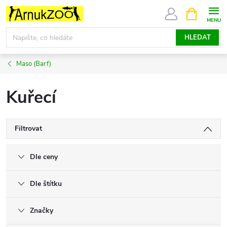
Přejít
NÁKUPNÍ
KOŠÍK
na
obsah
HLEDAT
Maso (Barf)
Kuřecí
Filtrovat
Dle ceny
Dle štítku
Značky