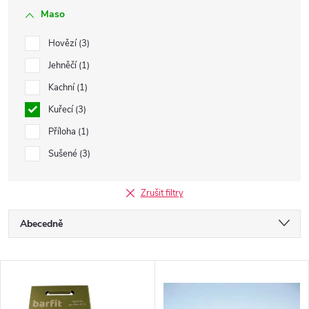
Maso
Hovězí
3
Jehněčí
1
Kachní
1
Kuřecí
3
Příloha
1
Sušené
3
Zrušit filtry
Ř
Abecedně
a
Nejlevnější
V
Nejdražší
z
Nejprodávanější