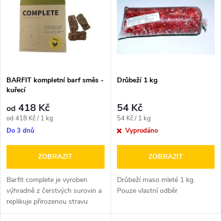
ý
e
p
n
i
í
s
p
BARFIT kompletní barf směs -
Drůbeží 1 kg
kuřecí
p
r
418 Kč
54 Kč
od
r
Měrná
Měrná
od 418 Kč / 1 kg
54 Kč / 1 kg
o
cena:
cena:
Do 3 dnů
Vyprodáno
o
d
ZOBRAZIT
ZOBRAZIT
d
u
Barfit complete je vyroben
Drůbeží maso mleté 1 kg.
u
výhradně z čerstvých surovin a
Pouze vlastní odběr
replikuje přirozenou stravu
k
divokých masožravců.