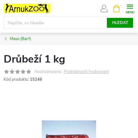
Přejít
NÁKUPNÍ
KOŠÍK
na
obsah
HLEDAT
Maso (Barf)
Drůbeží 1 kg
Podrobnosti hodnocení
Neohodnoceno
Kód produktu:
15246