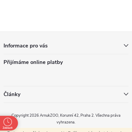
Z
Informace pro vás
á
Přijímáme online platby
p
a
t
Články
í
Copyright 2026
ArnukZOO, Korunní 42, Praha 2
. Všechna práva
vyhrazena.
Zobrazit