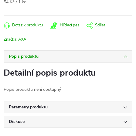
Měrná
54 Kč / 1 kg
cena:
Dotaz k produktu
Hlídací pes
Sdílet
Značka:
AXA
Popis produktu
Detailní popis produktu
Popis produktu není dostupný
Parametry produktu
Diskuse