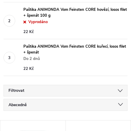
Paštika ANIMONDA Vom Feinsten CORE hovězí, losos filet
+ špenát 100 g
Vyprodáno
22 Kč
Paštika ANIMONDA Vom Feinsten CORE kuřecí, losos filet
+ špenát
Do 2 dnů
22 Kč
Filtrovat
Ř
Abecedně
a
Nejlevnější
V
Nejdražší