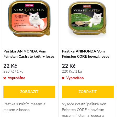
z
ý
Nejprodávanější
e
p
n
i
í
s
p
Paštika ANIMONDA Vom
Paštika ANIMONDA Vom
Feinsten Castrate krůtí + losos
Feinsten CORE hovězí, losos
p
100g
filet + špenát 100 g
r
22 Kč
22 Kč
r
Měrná
Měrná
220 Kč / 1 kg
220 Kč / 1 kg
o
cena:
cena:
Vyprodáno
Vyprodáno
o
d
ZOBRAZIT
ZOBRAZIT
d
u
Paštika s krůtím masem a
Vysoce kvalitní paštika Von
u
masem z lososa.
Feinsten CORE s hovězím
masem, filetem z lososa a