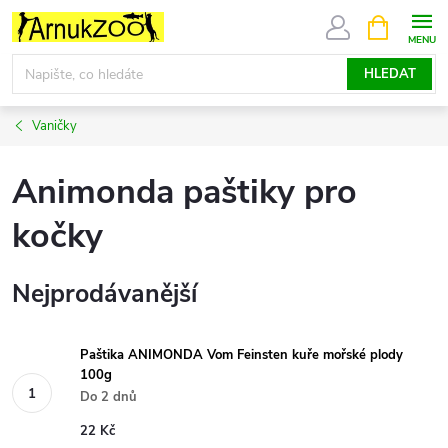
Přejít
NÁKUPNÍ
KOŠÍK
na
obsah
HLEDAT
Vaničky
Animonda paštiky pro
kočky
Nejprodávanější
Paštika ANIMONDA Vom Feinsten kuře mořské plody
100g
Do 2 dnů
22 Kč