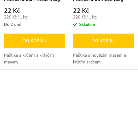
22 Kč
22 Kč
Měrná
Měrná
220 Kč / 1 kg
220 Kč / 1 kg
cena:
cena:
Do 2 dnů
Skladem
DO KOŠÍKU
DO KOŠÍKU
Paštika s krůtím a králičím
Paštika s hovězím masem a
masem.
krůtím srdcem.