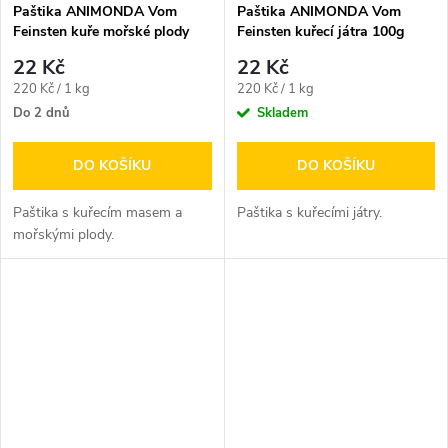
Paštika ANIMONDA Vom
Paštika ANIMONDA Vom
Feinsten kuře mořské plody
Feinsten kuřecí játra 100g
100g
22 Kč
22 Kč
Měrná
Měrná
220 Kč / 1 kg
220 Kč / 1 kg
cena:
cena:
Do 2 dnů
Skladem
DO KOŠÍKU
DO KOŠÍKU
Paštika s kuřecím masem a
Paštika s kuřecími játry.
mořskými plody.