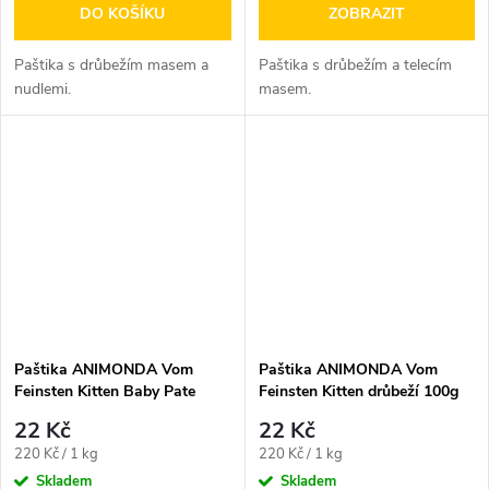
DO KOŠÍKU
ZOBRAZIT
Paštika s drůbežím masem a
Paštika s drůbežím a telecím
nudlemi.
masem.
Paštika ANIMONDA Vom
Paštika ANIMONDA Vom
Feinsten Kitten Baby Pate
Feinsten Kitten drůbeží 100g
100g
22 Kč
22 Kč
Měrná
Měrná
220 Kč / 1 kg
220 Kč / 1 kg
cena:
cena:
Skladem
Skladem