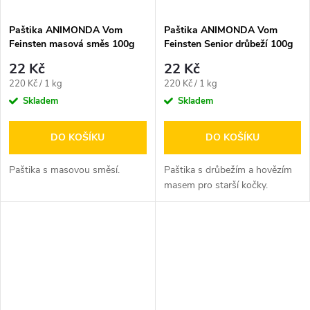
Paštika ANIMONDA Vom
Paštika ANIMONDA Vom
Feinsten masová směs 100g
Feinsten Senior drůbeží 100g
22 Kč
22 Kč
Měrná
Měrná
220 Kč / 1 kg
220 Kč / 1 kg
cena:
cena:
Skladem
Skladem
DO KOŠÍKU
DO KOŠÍKU
Paštika s masovou směsí.
Paštika s drůbežím a hovězím
masem pro starší kočky.