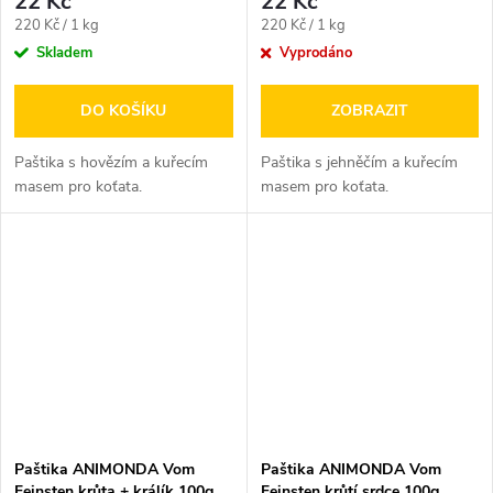
22 Kč
22 Kč
Měrná
Měrná
220 Kč / 1 kg
220 Kč / 1 kg
cena:
cena:
Skladem
Vyprodáno
DO KOŠÍKU
ZOBRAZIT
Paštika s hovězím a kuřecím
Paštika s jehněčím a kuřecím
masem pro koťata.
masem pro koťata.
Paštika ANIMONDA Vom
Paštika ANIMONDA Vom
Feinsten krůta + králík 100g
Feinsten krůtí srdce 100g