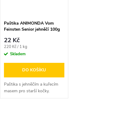
Paštika ANIMONDA Vom
Feinsten Senior jehněčí 100g
22 Kč
Měrná
220 Kč / 1 kg
cena:
Skladem
DO KOŠÍKU
Paštika s jehněčím a kuřecím
masem pro starší kočky.
O
v