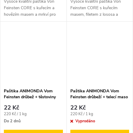
Vysoce kvalitní paštika Von
Vysoce kvalitní paštika Von
Feinsten CORE s kuřecím a
Feinsten CORE s kuřecím
hovězím masem a mrkví pro
masem, filetem z lososa a
dospělé kočky všech plemen.
špenátem pro dospělé kočky
všech pleme.
Paštika ANIMONDA Vom
Paštika ANIMONDA Vom
Feinsten drůbež + těstoviny
Feinsten drůbeží + telecí maso
100g
100g
22 Kč
22 Kč
Měrná
Měrná
220 Kč / 1 kg
220 Kč / 1 kg
cena:
cena:
Do 2 dnů
Vyprodáno