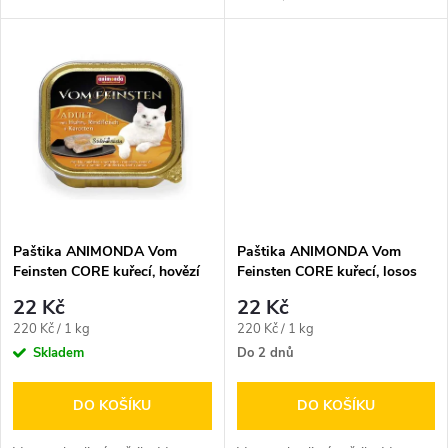
k
špenátem pro dospělé kočky
k
všech pleme.
t
t
ů
ů
Paštika ANIMONDA Vom
Paštika ANIMONDA Vom
Feinsten CORE kuřecí, hovězí
Feinsten CORE kuřecí, losos
maso + mrkev pro kočky 100g
filet + špenát
22 Kč
22 Kč
Měrná
Měrná
220 Kč / 1 kg
220 Kč / 1 kg
cena:
cena:
Skladem
Do 2 dnů
DO KOŠÍKU
DO KOŠÍKU