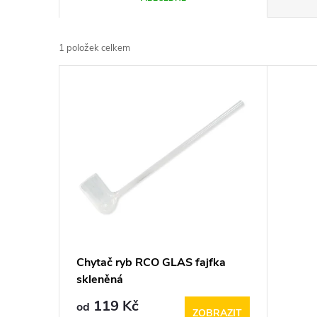
a
1
položek celkem
z
V
e
ý
n
p
í
i
p
s
r
p
Chytač ryb RCO GLAS fajfka
o
skleněná
r
d
119 Kč
od
ZOBRAZIT