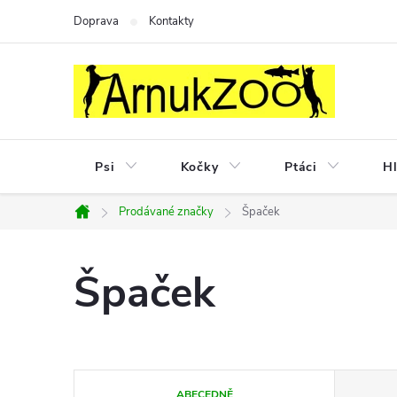
Přejít
Doprava
Kontakty
na
obsah
Psi
Kočky
Ptáci
Hl
Prodávané značky
Špaček
Domů
Špaček
Ř
ABECEDNĚ