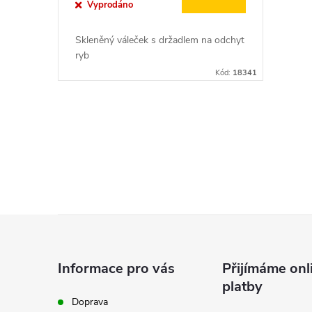
o
Vyprodáno
u
d
Skleněný váleček s držadlem na odchyt
k
ryb
u
Kód:
18341
t
k
ů
O
t
v
ů
l
á
Z
d
á
a
Informace pro vás
Přijímáme onl
platby
p
c
Doprava