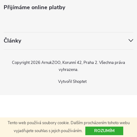
Přijímáme online platby
p
a
t
Články
í
Copyright 2026
ArnukZOO, Korunní 42, Praha 2
. Všechna práva
vyhrazena.
Vytvořil Shoptet
Tento web používá soubory cookie. Dalším procházením tohoto webu
ROZUMÍM
vyjadřujete souhlas s jejich používáním.