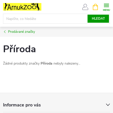
Přejít
NÁKUPNÍ
KOŠÍK
na
obsah
HLEDAT
Prodávané značky
Příroda
Žádné produkty značky
Příroda
nebyly nalezeny...
Z
Informace pro vás
á