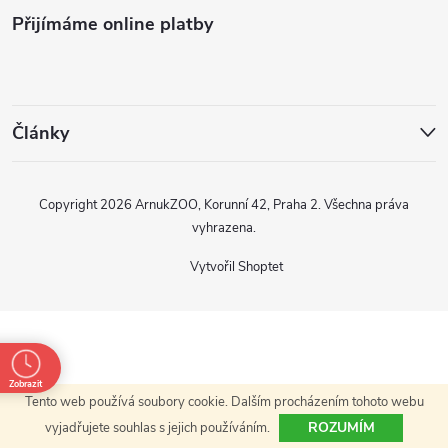
Přijímáme online platby
p
a
t
Články
í
Copyright 2026
ArnukZOO, Korunní 42, Praha 2
. Všechna práva
vyhrazena.
Vytvořil Shoptet
Zobrazit
Tento web používá soubory cookie. Dalším procházením tohoto webu
ROZUMÍM
vyjadřujete souhlas s jejich používáním.