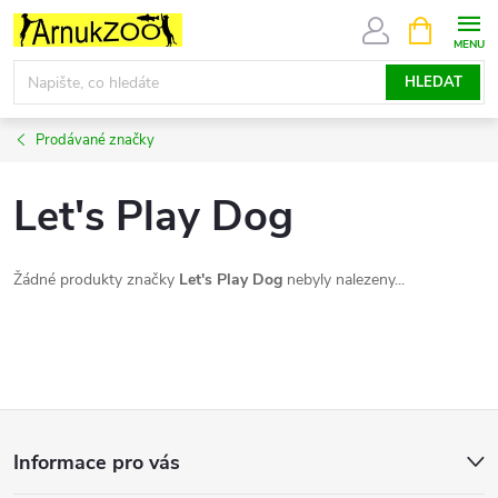
Přejít
NÁKUPNÍ
KOŠÍK
na
obsah
HLEDAT
Prodávané značky
Let's Play Dog
Žádné produkty značky
Let's Play Dog
nebyly nalezeny...
Z
Informace pro vás
á