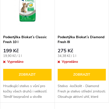
ů
ů
Podestýlka Biokat´s Classic
Podestýlka Biokat´s Diamond
Fresh 10 l
Fresh 8l
199 Kč
275 Kč
Měrná
Měrná
19,90 Kč / 1 l
34,38 Kč / 1 l
cena:
cena:
Vyprodáno
Vyprodáno
ZOBRAZIT
ZOBRAZIT
Hrudkující stelivo s vůní pro
Stelivo -kočkolit - Diamond
kočky všech druhů i velikostí.
Fresh je stelivo střední zrnitosti.
Téměř bezprašné a skvěle
Obsahuje aktivní uhlí, které
hrudkující.
velmi dobře váže pachy a...