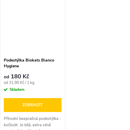
Podestýlka Biokats Bianco
Hygiene
180 Kč
od
Měrná
od 31,90 Kč / 1 kg
cena:
Skladem
ZOBRAZIT
Přírodní bezprašná podestýlka -
kočkolit. Je bílá, extra silně