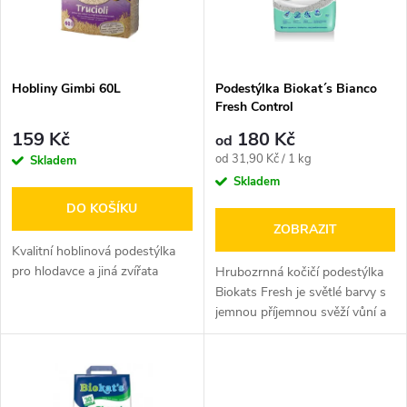
n
i
í
s
p
Hobliny Gimbi 60L
Podestýlka Biokat´s Bianco
Fresh Control
p
r
159 Kč
180 Kč
od
r
Měrná
od 31,90 Kč / 1 kg
Skladem
o
cena:
Skladem
o
DO KOŠÍKU
d
ZOBRAZIT
d
Kvalitní hoblinová podestýlka
u
pro hlodavce a jiná zvířata
Hrubozrnná kočičí podestýlka
u
Biokats Fresh je světlé barvy s
jemnou příjemnou svěží vůní a
k
ze 100% přírodního jílu....
k
t
t