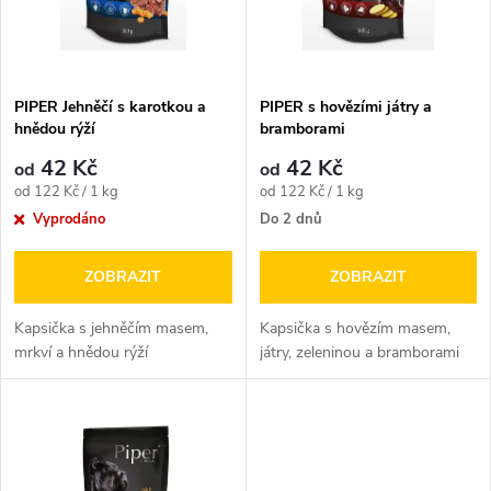
n
i
í
s
p
PIPER Jehněčí s karotkou a
PIPER s hovězími játry a
hnědou rýží
bramborami
p
r
42 Kč
42 Kč
od
od
r
Měrná
Měrná
od 122 Kč / 1 kg
od 122 Kč / 1 kg
o
cena:
cena:
Vyprodáno
Do 2 dnů
o
d
ZOBRAZIT
ZOBRAZIT
d
u
Kapsička s jehněčím masem,
Kapsička s hovězím masem,
u
mrkví a hnědou rýží
játry, zeleninou a bramborami
k
k
t
t