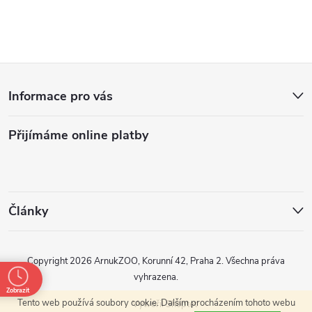
v
l
Z
á
Informace pro vás
d
á
a
Přijímáme online platby
p
c
a
í
t
p
Články
r
í
Copyright 2026
ArnukZOO, Korunní 42, Praha 2
. Všechna práva
v
vyhrazena.
k
Zobrazit
Tento web používá soubory cookie. Dalším procházením tohoto webu
Vytvořil Shoptet