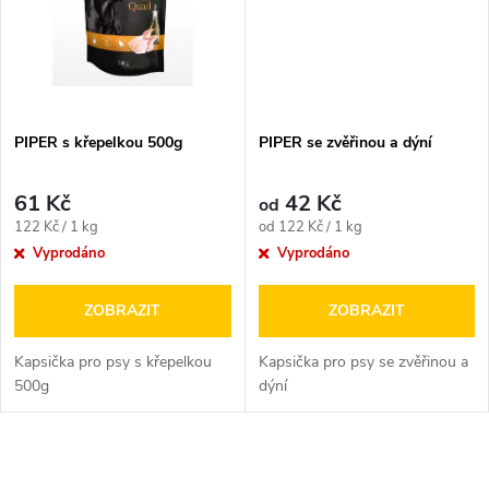
ů
ů
PIPER s křepelkou 500g
PIPER se zvěřinou a dýní
61 Kč
42 Kč
od
Měrná
Měrná
122 Kč / 1 kg
od 122 Kč / 1 kg
cena:
cena:
Vyprodáno
Vyprodáno
ZOBRAZIT
ZOBRAZIT
Kapsička pro psy s křepelkou
Kapsička pro psy se zvěřinou a
500g
dýní
O