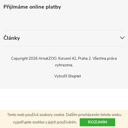
Přijímáme online platby
p
a
t
Články
í
Copyright 2026
ArnukZOO, Korunní 42, Praha 2
. Všechna práva
vyhrazena.
Vytvořil Shoptet
Tento web používá soubory cookie. Dalším procházením tohoto webu
ROZUMÍM
vyjadřujete souhlas s jejich používáním.