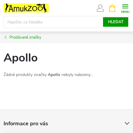
Přejít
NÁKUPNÍ
KOŠÍK
na
obsah
HLEDAT
Prodávané značky
Apollo
Žádné produkty značky
Apollo
nebyly nalezeny...
Z
Informace pro vás
á