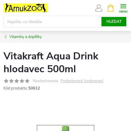
Přejít
NÁKUPNÍ
KOŠÍK
na
obsah
HLEDAT
Vitamíny a doplňky
Vitakraft Aqua Drink
hlodavec 500ml
Podrobnosti hodnocení
Neohodnoceno
Kód produktu:
50612