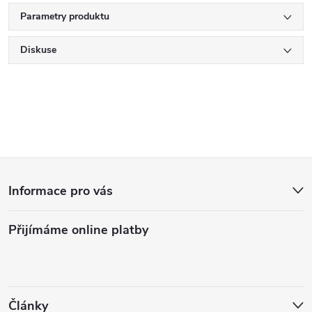
Parametry produktu
Diskuse
Z
Informace pro vás
á
Přijímáme online platby
p
a
Články