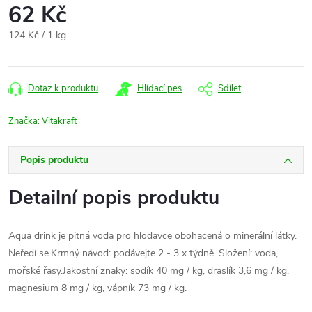
62 Kč
Měrná
124 Kč / 1 kg
cena:
Dotaz k produktu
Hlídací pes
Sdílet
Značka:
Vitakraft
Popis produktu
Detailní popis produktu
Aqua drink je pitná voda pro hlodavce obohacená o minerální látky.
Neředí se.Krmný návod: podávejte 2 - 3 x týdně. Složení: voda,
mořské řasy.Jakostní znaky: sodík 40 mg / kg, draslík 3,6 mg / kg,
magnesium 8 mg / kg, vápník 73 mg / kg.