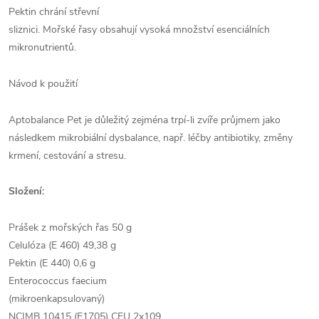
Pektin chrání střevní
sliznici. Mořské řasy obsahují vysoká množství esenciálních
mikronutrientů.
Návod k použití
Aptobalance Pet je důležitý zejména trpí-li zvíře průjmem jako
následkem mikrobiální dysbalance, např. léčby antibiotiky, změny
krmení, cestování a stresu.
Složení:
Prášek z mořských řas 50 g
Celulóza (E 460) 49,38 g
Pektin (E 440) 0,6 g
Enterococcus faecium
(mikroenkapsulovaný)
NCIMB 10415 (E1705) CFU 2x109