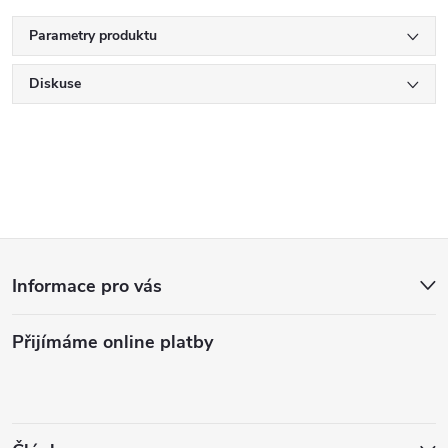
Parametry produktu
Diskuse
Z
Informace pro vás
á
Přijímáme online platby
p
a