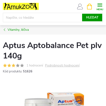
Přejít
NÁKUPNÍ
KOŠÍK
na
obsah
HLEDAT
Vitamíny, léčiva
Aptus Aptobalance Pet plv
140g
Podrobnosti hodnocení
1 hodnocení
Kód produktu:
51626