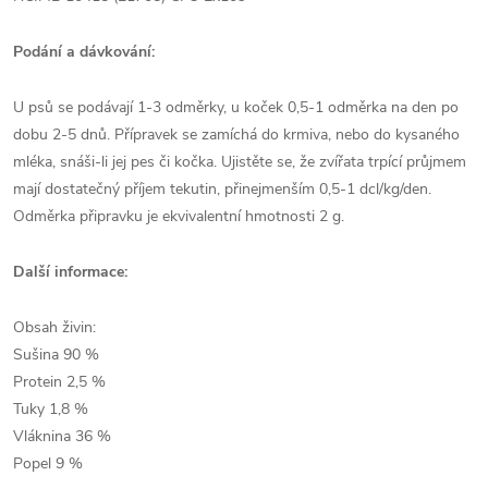
Podání a dávkování:
U psů se podávají 1-3 odměrky, u koček 0,5-1 odměrka na den po
dobu 2-5 dnů. Přípravek se zamíchá do krmiva, nebo do kysaného
mléka, snáši-li jej pes či kočka. Ujistěte se, že zvířata trpící průjmem
mají dostatečný příjem tekutin, přinejmenším 0,5-1 dcl/kg/den.
Odměrka připravku je ekvivalentní hmotnosti 2 g.
Další informace:
Obsah živin:
Sušina 90 %
Protein 2,5 %
Tuky 1,8 %
Vláknina 36 %
Popel 9 %