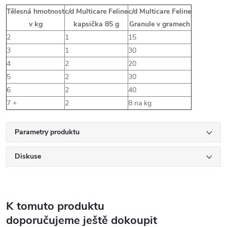
Tělesná hmotnost
c/d Multicare Feline
c/d Multicare Feline
v kg
kapsička 85 g
Granule v gramech
2
1
15
3
1
30
4
2
20
5
2
30
6
2
40
7 +
2
8 na kg
Parametry produktu
Diskuse
K tomuto produktu
doporučujeme ještě dokoupit