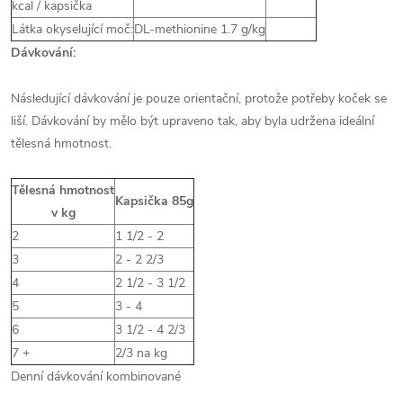
kcal / kapsička
Látka okyselující moč:
DL-methionine 1.7 g/kg
Dávkování:
Následující dávkování je pouze orientační, protože potřeby koček se
liší. Dávkování by mělo být upraveno tak, aby byla udržena ideální
tělesná hmotnost.
Tělesná hmotnost
Kapsička 85g
v kg
2
1 1/2 - 2
3
2 - 2 2/3
4
2 1/2 - 3 1/2
5
3 - 4
6
3 1/2 - 4 2/3
7 +
2/3 na kg
Denní dávkování kombinované