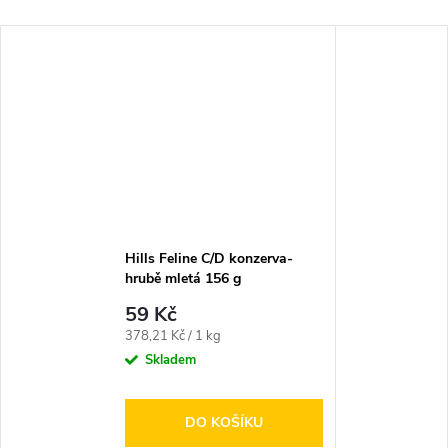
Hills Feline C/D konzerva-
hrubě mletá 156 g
59 Kč
Měrná
378,21 Kč / 1 kg
cena:
Skladem
DO KOŠÍKU