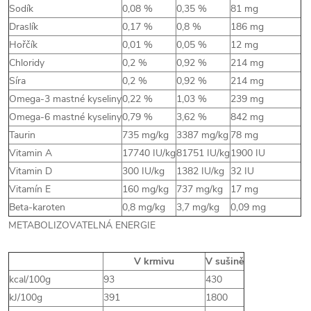
Sodík
0,08 %
0,35 %
81 mg
Draslík
0,17 %
0,8 %
186 mg
Hořčík
0,01 %
0,05 %
12 mg
Chloridy
0,2 %
0,92 %
214 mg
Síra
0,2 %
0,92 %
214 mg
Omega-3 mastné kyseliny
0,22 %
1,03 %
239 mg
Omega-6 mastné kyseliny
0,79 %
3,62 %
842 mg
Taurin
735 mg/kg
3387 mg/kg
78 mg
Vitamin A
17740 IU/kg
81751 IU/kg
1900 IU
Vitamin D
300 IU/kg
1382 IU/kg
32 IU
Vitamín E
160 mg/kg
737 mg/kg
17 mg
Beta-karoten
0,8 mg/kg
3,7 mg/kg
0,09 mg
METABOLIZOVATELNÁ ENERGIE
V krmivu
V sušině
kcal/100g
93
430
kJ/100g
391
1800