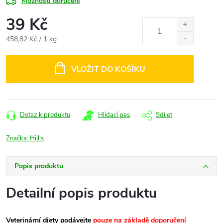
Možnosti doručení
39 Kč
Měrná
458,82 Kč / 1 kg
cena:
VLOŽIT DO KOŠÍKU
Dotaz k produktu
Hlídací pes
Sdílet
Značka:
Hill's
Popis produktu
Detailní popis produktu
Veterinární diety podávejte
pouze na základě doporučení