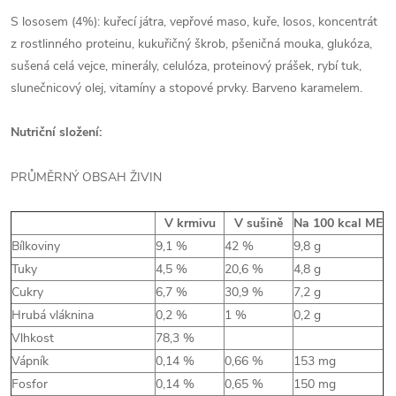
S lososem (4%): kuřecí játra, vepřové maso, kuře, losos, koncentrát
z rostlinného proteinu, kukuřičný škrob, pšeničná mouka, glukóza,
sušená celá vejce, minerály, celulóza, proteinový prášek, rybí tuk,
slunečnicový olej, vitamíny a stopové prvky. Barveno karamelem.
Nutriční složení:
PRŮMĚRNÝ OBSAH ŽIVIN
V krmivu
V sušině
Na 100 kcal ME
Bílkoviny
9,1 %
42 %
9,8 g
Tuky
4,5 %
20,6 %
4,8 g
Cukry
6,7 %
30,9 %
7,2 g
Hrubá vláknina
0,2 %
1 %
0,2 g
Vlhkost
78,3 %
Vápník
0,14 %
0,66 %
153 mg
Fosfor
0,14 %
0,65 %
150 mg