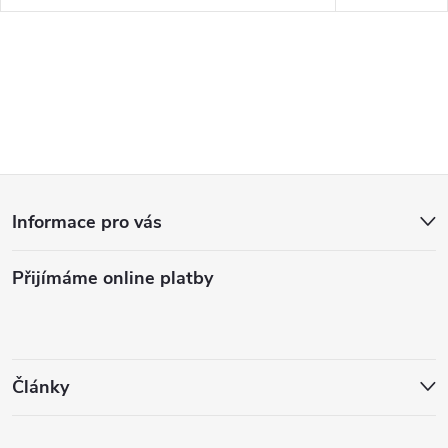
Z
Informace pro vás
á
Přijímáme online platby
p
a
t
Články
í