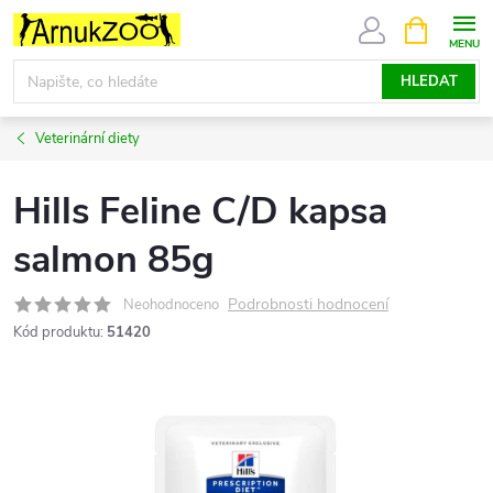
Přejít
NÁKUPNÍ
KOŠÍK
na
obsah
HLEDAT
Veterinární diety
Hills Feline C/D kapsa
salmon 85g
Podrobnosti hodnocení
Neohodnoceno
Kód produktu:
51420