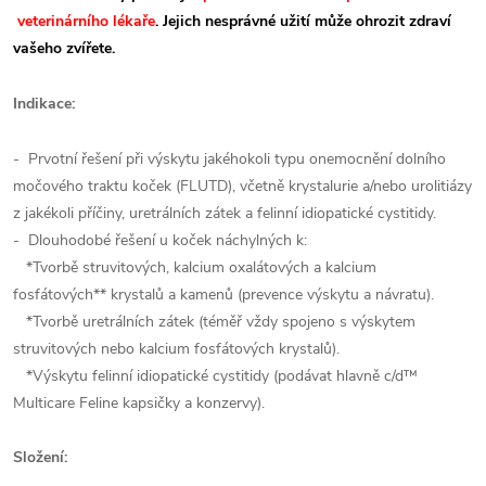
veterinárního lékaře
. Jejich nesprávné užití může ohrozit zdraví
vašeho zvířete.
Indikace:
- Prvotní řešení při výskytu jakéhokoli typu onemocnění dolního
močového traktu koček (FLUTD), včetně krystalurie a/nebo urolitiázy
z jakékoli příčiny, uretrálních zátek a felinní idiopatické cystitidy.
- Dlouhodobé řešení u koček náchylných k:
*Tvorbě struvitových, kalcium oxalátových a kalcium
fosfátových** krystalů a kamenů (prevence výskytu a návratu).
*Tvorbě uretrálních zátek (téměř vždy spojeno s výskytem
struvitových nebo kalcium fosfátových krystalů).
*Výskytu felinní idiopatické cystitidy (podávat hlavně c/d™
Multicare Feline kapsičky a konzervy).
Složení: