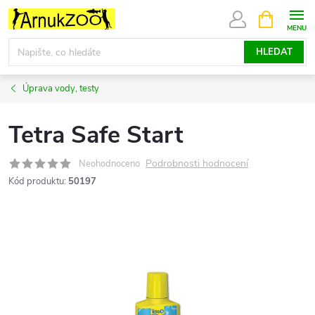
Přejít
NÁKUPNÍ
KOŠÍK
na
obsah
HLEDAT
Úprava vody, testy
Tetra Safe Start
Podrobnosti hodnocení
Neohodnoceno
Kód produktu:
50197