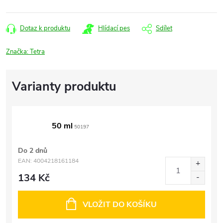
Dotaz k produktu
Hlídací pes
Sdílet
Značka:
Tetra
50 ml
50197
Do 2 dnů
EAN:
4004218161184
134 Kč
VLOŽIT DO KOŠÍKU