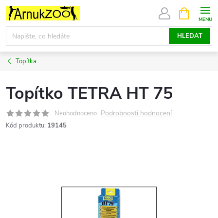
Přejít
NÁKUPNÍ
KOŠÍK
na
obsah
HLEDAT
Topítka
Topítko TETRA HT 75
Podrobnosti hodnocení
Neohodnoceno
Kód produktu:
19145