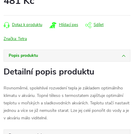
481 Kč
Měrná
cena:
Dotaz k produktu
Hlídací pes
Sdílet
Značka:
Tetra
Popis produktu
Detailní popis produktu
Rovnoměrné, spolehlivé rozvedení tepla je základem optimálního
klimatu v akváriu. Topné těleso s termostatem zajišťuje optimální
teplotu v mořských a sladkovodních akváriích. Teplotu stačí nastavit
jednou a více se již nemusíte starat. Lze jej celé ponořit do vody a je
v akváriu málo viditelné.