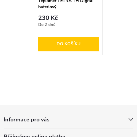
Teploměr TETRA TH Digital
bateriový
230 Kč
Do 2 dnů
DO KOŠÍKU
Z
Informace pro vás
á
Přijímáme online platby