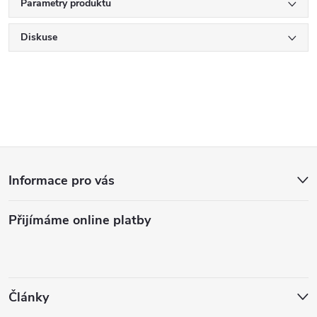
Parametry produktu
Diskuse
Z
Informace pro vás
á
Přijímáme online platby
p
a
t
Články