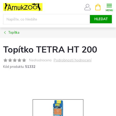
Přejít
NÁKUPNÍ
KOŠÍK
na
obsah
HLEDAT
Topítka
Topítko TETRA HT 200
Podrobnosti hodnocení
Neohodnoceno
Kód produktu:
51332