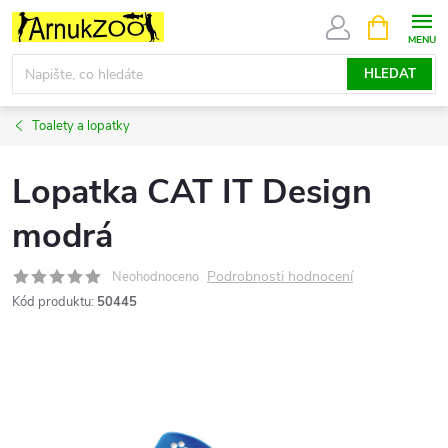
Přejít
NÁKUPNÍ
KOŠÍK
na
obsah
HLEDAT
Toalety a lopatky
Lopatka CAT IT Design
modrá
Podrobnosti hodnocení
Neohodnoceno
Kód produktu:
50445