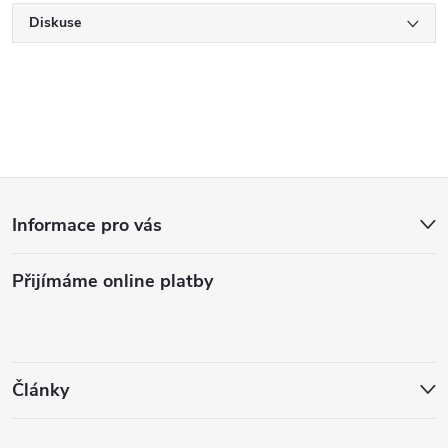
Diskuse
Z
Informace pro vás
á
Přijímáme online platby
p
a
t
Články