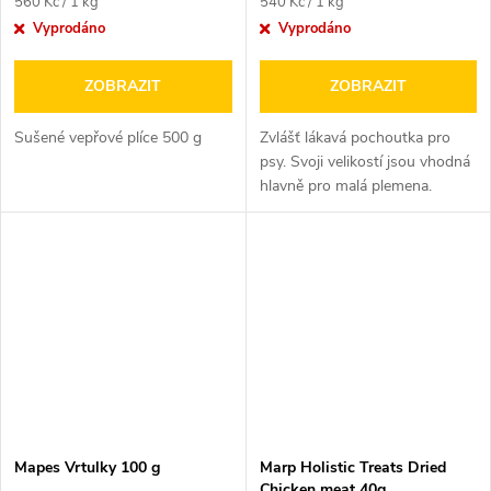
Měrná
Měrná
560 Kč / 1 kg
540 Kč / 1 kg
cena:
cena:
Vyprodáno
Vyprodáno
ZOBRAZIT
ZOBRAZIT
Sušené vepřové plíce 500 g
Zvlášť lákavá pochoutka pro
psy. Svoji velikostí jsou vhodná
hlavně pro malá plemena.
Vepřová střívka jsou šetrně...
Mapes Vrtulky 100 g
Marp Holistic Treats Dried
Chicken meat 40g