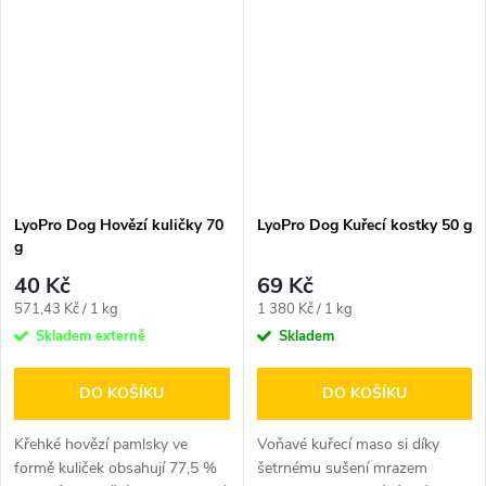
LyoPro Dog Hovězí kuličky 70
LyoPro Dog Kuřecí kostky 50 g
g
40 Kč
69 Kč
Měrná
Měrná
571,43 Kč / 1 kg
1 380 Kč / 1 kg
cena:
cena:
Skladem externě
Skladem
DO KOŠÍKU
DO KOŠÍKU
Křehké hovězí pamlsky ve
Voňavé kuřecí maso si díky
formě kuliček obsahují 77,5 %
šetrnému sušení mrazem