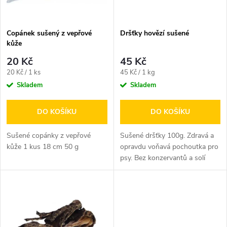
i
í
s
p
Copánek sušený z vepřové
Dršťky hovězí sušené
kůže
p
r
20 Kč
45 Kč
r
Měrná
Měrná
20 Kč / 1 ks
45 Kč / 1 kg
o
cena:
cena:
Skladem
Skladem
o
d
DO KOŠÍKU
DO KOŠÍKU
d
u
Sušené copánky z vepřové
Sušené dršťky 100g. Zdravá a
u
kůže 1 kus 18 cm 50 g
opravdu voňavá pochoutka pro
psy. Bez konzervantů a solí
k
k
t
t
ů