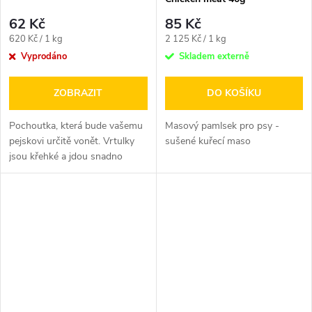
62 Kč
85 Kč
Měrná
Měrná
620 Kč / 1 kg
2 125 Kč / 1 kg
cena:
cena:
Vyprodáno
Skladem externě
ZOBRAZIT
DO KOŠÍKU
Pochoutka, která bude vašemu
Masový pamlsek pro psy -
pejskovi určitě vonět. Vrtulky
sušené kuřecí maso
jsou křehké a jdou snadno
nalámat