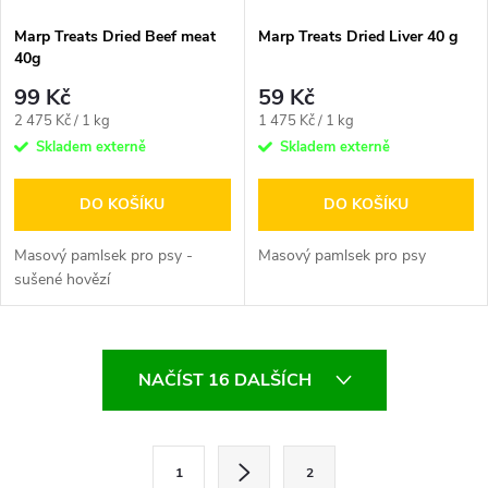
Marp Treats Dried Beef meat
Marp Treats Dried Liver 40 g
40g
99 Kč
59 Kč
Měrná
Měrná
2 475 Kč / 1 kg
1 475 Kč / 1 kg
cena:
cena:
Skladem externě
Skladem externě
DO KOŠÍKU
DO KOŠÍKU
Masový pamlsek pro psy -
Masový pamlsek pro psy
sušené hovězí
O
NAČÍST 16 DALŠÍCH
v
l
S
1
2