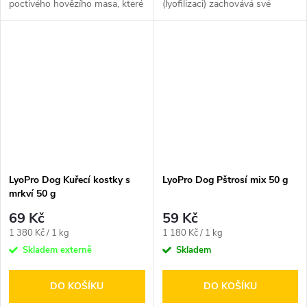
poctivého hovězího masa, které
(lyofilizaci) zachovává své
je doplněné o rostlinné...
aroma, strukturu i plnou chuť,
kterou...
LyoPro Dog Kuřecí kostky s
LyoPro Dog Pštrosí mix 50 g
mrkví 50 g
69 Kč
59 Kč
Měrná
Měrná
1 380 Kč / 1 kg
1 180 Kč / 1 kg
cena:
cena:
Skladem externě
Skladem
DO KOŠÍKU
DO KOŠÍKU