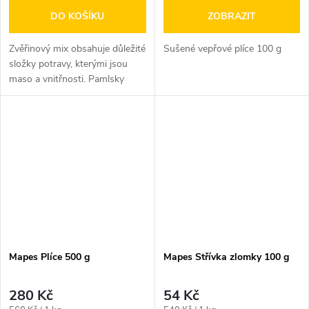
DO KOŠÍKU
ZOBRAZIT
Zvěřinový mix obsahuje důležité
Sušené vepřové plíce 100 g
složky potravy, kterými jsou
maso a vnitřnosti. Pamlsky
zlákají nejednoho psa svou...
Mapes Plíce 500 g
Mapes Střívka zlomky 100 g
280 Kč
54 Kč