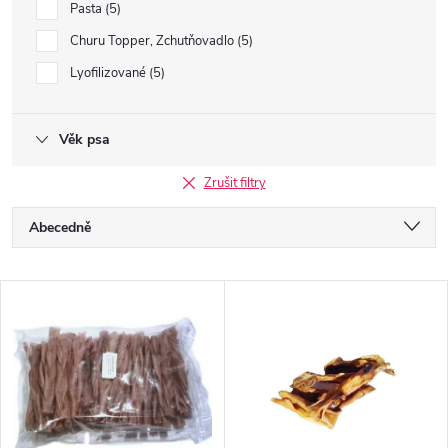
Pasta
5
Churu Topper, Zchutňovadlo
5
Lyofilizované
5
Věk psa
Zrušit filtry
Ř
Abecedně
a
Nejlevnější
V
Nejdražší
z
ý
Nejprodávanější
e
p
n