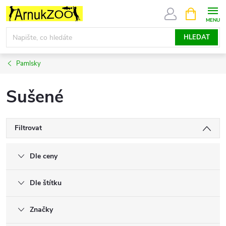
Přejít
NÁKUPNÍ
KOŠÍK
na
obsah
HLEDAT
Pamlsky
Sušené
Filtrovat
Dle ceny
Dle štítku
Značky