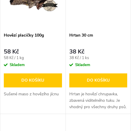
ů
Hovězí placičky 100g
Hrtan 30 cm
58 Kč
38 Kč
Měrná
Měrná
58 Kč / 1 kg
38 Kč / 1 ks
cena:
cena:
Skladem
Skladem
DO KOŠÍKU
DO KOŠÍKU
Sušené maso z hovězího jícnu
Hrtan je hovězí chrupavka,
zbavená viditelného tuku. Je
vhodný pro všechny druhy psů.