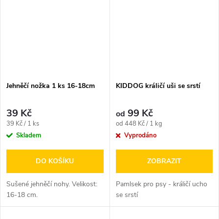
Jehněčí nožka 1 ks 16-18cm
KIDDOG králičí uši se srstí
39 Kč
99 Kč
od
Měrná
Měrná
39 Kč / 1 ks
od 448 Kč / 1 kg
cena:
cena:
Skladem
Vyprodáno
DO KOŠÍKU
ZOBRAZIT
Sušené jehněčí nohy. Velikost:
Pamlsek pro psy - králičí ucho
16-18 cm.
se srstí