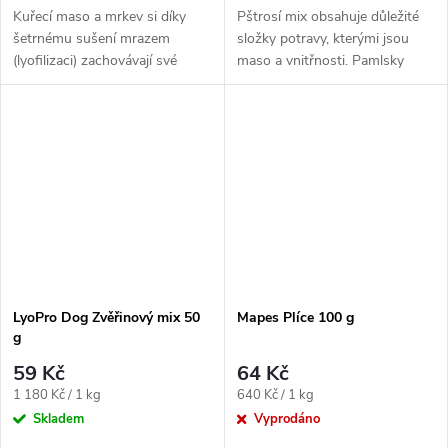
Kuřecí maso a mrkev si díky
Pštrosí mix obsahuje důležité
šetrnému sušení mrazem
složky potravy, kterými jsou
(lyofilizaci) zachovávají své
maso a vnitřnosti. Pamlsky
aroma, strukturu i lahodnou
zlákají nejednoho psího
chuť,...
gurmána...
LyoPro Dog Zvěřinový mix 50
Mapes Plíce 100 g
g
59 Kč
64 Kč
Měrná
Měrná
1 180 Kč / 1 kg
640 Kč / 1 kg
cena:
cena:
Skladem
Vyprodáno