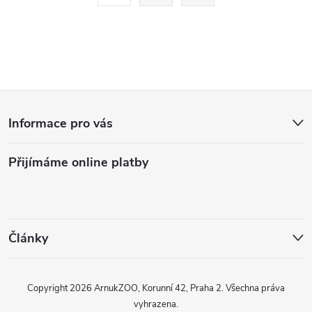
t
á
r
d
á
a
n
k
c
Z
o
í
v
Informace pro vás
á
á
p
n
Přijímáme online platby
p
r
í
v
a
k
t
Články
y
í
v
Copyright 2026
ArnukZOO, Korunní 42, Praha 2
. Všechna práva
vyhrazena.