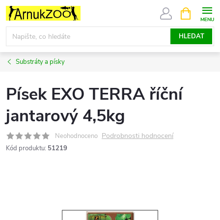
Přejít
NÁKUPNÍ
KOŠÍK
na
obsah
HLEDAT
Substráty a písky
Písek EXO TERRA říční
jantarový 4,5kg
Podrobnosti hodnocení
Neohodnoceno
Kód produktu:
51219