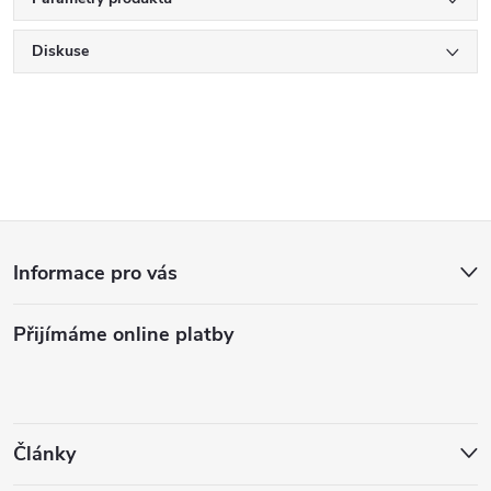
Diskuse
Z
Informace pro vás
á
Přijímáme online platby
p
a
t
Články