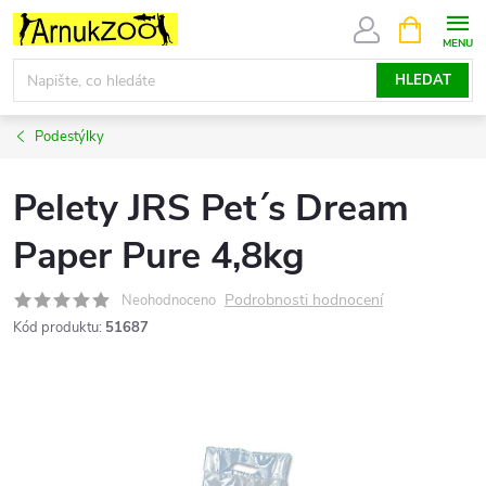
Přejít
NÁKUPNÍ
KOŠÍK
na
obsah
HLEDAT
Podestýlky
Pelety JRS Pet´s Dream
Paper Pure 4,8kg
Podrobnosti hodnocení
Neohodnoceno
Kód produktu:
51687