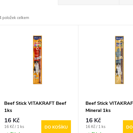
a
4
položek celkem
z
V
e
ý
n
p
p
s
r
p
Beef Stick VITAKRAFT Beef
Beef Stick VITAKRA
o
1ks
Mineral 1ks
r
16 Kč
16 Kč
d
Měrná
Měrná
16 Kč / 1 ks
16 Kč / 1 ks
DO KOŠÍKU
DO