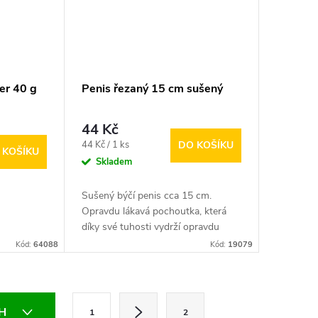
er 40 g
Penis řezaný 15 cm sušený
44 Kč
Měrná
44 Kč / 1 ks
DO KOŠÍKU
 KOŠÍKU
cena:
Skladem
Sušený býčí penis cca 15 cm.
Opravdu lákavá pochoutka, která
díky své tuhosti vydrží opravdu
dlouho
Kód:
64088
Kód:
19079
S
CH
1
2