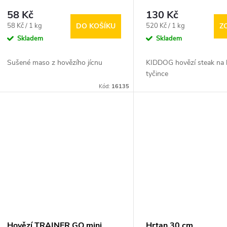
58 Kč
130 Kč
Měrná
Měrná
58 Kč / 1 kg
520 Kč / 1 kg
DO KOŠÍKU
Z
cena:
cena:
Skladem
Skladem
Sušené maso z hovězího jícnu
KIDDOG hovězí steak na 
tyčince
Kód:
16135
Hovězí TRAINER GO mini
Hrtan 30 cm