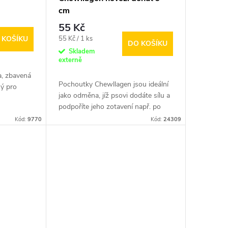
cm
55 Kč
Měrná
55 Kč / 1 ks
 KOŠÍKU
DO KOŠÍKU
cena:
Skladem
externě
a, zbavená
Pochoutky Chewllagen jsou ideální
ný pro
jako odměna, jíž psovi dodáte sílu a
podpoříte jeho zotavení např. po
delší procházce
Kód:
9770
Kód:
24309