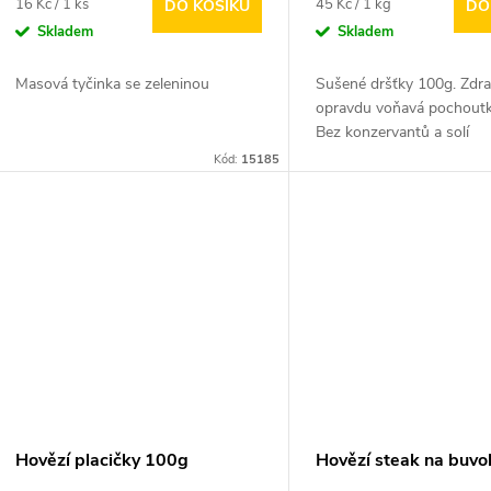
Měrná
Měrná
16 Kč / 1 ks
45 Kč / 1 kg
DO KOŠÍKU
DO
cena:
cena:
Skladem
Skladem
Masová tyčinka se zeleninou
Sušené dršťky 100g. Zdra
opravdu voňavá pochoutk
Bez konzervantů a solí
Kód:
15185
Hovězí placičky 100g
Hovězí steak na buvol