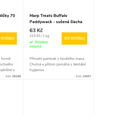
ličky 70
Marp Treats Buffalo
Paddywack - sušená šlacha
200g
63 Kč
Měrná
315 Kč / 1 kg
 KOŠÍKU
DO KOŠÍKU
cena:
Skladem
externě
e formě
Přírodní pamlsek z hovězího masa.
poctivého
Chutná a přitom pomáhá s dentální
doplněné o
hygienou
Kód:
28286
Kód:
24957