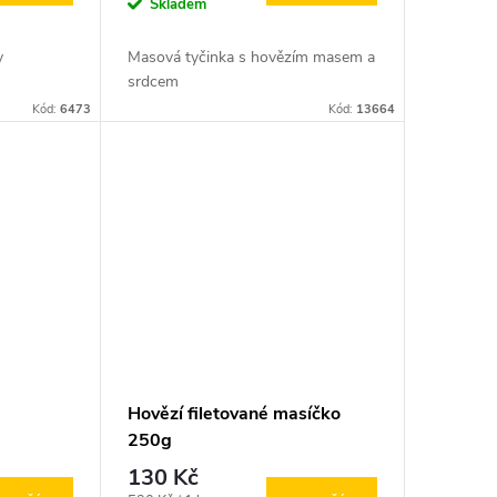
cena:
Skladem
ly
Masová tyčinka s hovězím masem a
srdcem
Kód:
6473
Kód:
13664
Hovězí filetované masíčko
250g
130 Kč