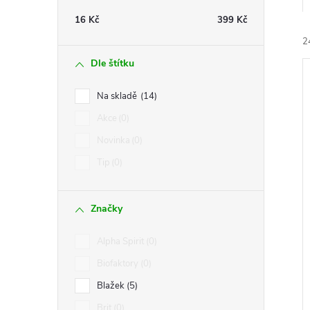
t
16
Kč
399
Kč
r
2
Dle štítku
a
Na skladě
14
n
Akce
0
Novinka
0
n
í
Tip
0
i
í
Značky
p
Alpha Spirit
0
a
Biofaktory
0
n
Blažek
5
Brit
0