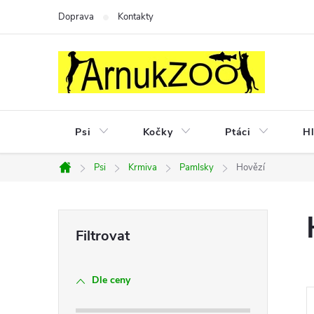
Přejít
Doprava
Kontakty
na
obsah
Psi
Kočky
Ptáci
Hl
Psi
Krmiva
Pamlsky
Hovězí
Domů
P
o
Dle ceny
s