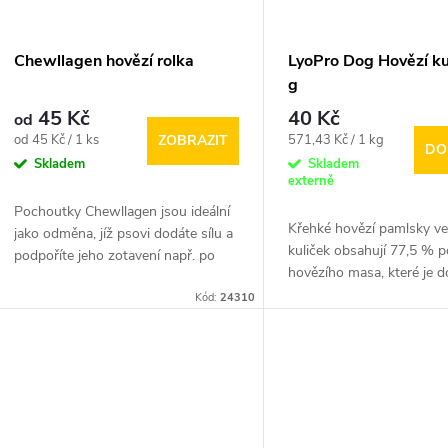
Chewllagen hovězí rolka
LyoPro Dog Hovězí ku
g
45 Kč
40 Kč
od
Měrná
Měrná
od 45 Kč / 1 ks
571,43 Kč / 1 kg
ZOBRAZIT
DO
cena:
cena:
Skladem
Skladem
externě
Pochoutky Chewllagen jsou ideální
Křehké hovězí pamlsky v
jako odměna, jíž psovi dodáte sílu a
kuliček obsahují 77,5 % 
podpoříte jeho zotavení např. po
hovězího masa, které je 
delší procházce.
rostlinné...
Kód:
24310