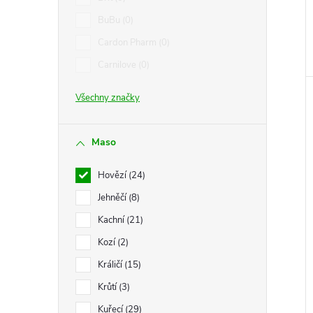
e
BuBu
0
l
Cardon Pharm
0
Carnilove
0
Všechny značky
Maso
Hovězí
24
Jehněčí
8
Kachní
21
Kozí
2
Králičí
15
Krůtí
3
Kuřecí
29