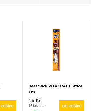
FT
Beef Stick VITAKRAFT Srdce
1ks
16 Kč
Měrná
16 Kč / 1 ks
 KOŠÍKU
DO KOŠÍKU