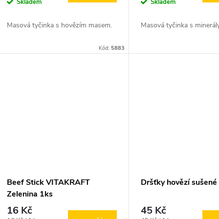
o
cena:
cena:
Skladem
Skladem
u
d
Masová tyčinka s hovězím masem.
Masová tyčinka s minerá
k
u
Kód:
5883
t
k
ů
t
ů
Beef Stick VITAKRAFT
Dršťky hovězí sušené
Zelenina 1ks
16 Kč
45 Kč