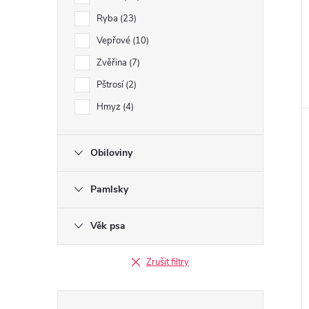
Ryba
23
Vepřové
10
Zvěřina
7
Pštrosí
2
Hmyz
4
Obiloviny
Pamlsky
Věk psa
Zrušit filtry
Přeskočit