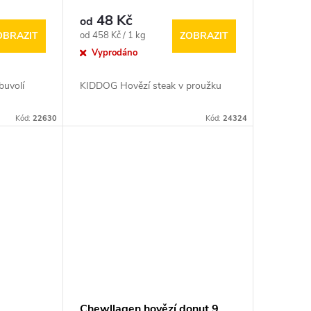
48 Kč
od
Měrná
od 458 Kč / 1 kg
OBRAZIT
ZOBRAZIT
cena:
Vyprodáno
buvolí
KIDDOG Hovězí steak v proužku
Kód:
22630
Kód:
24324
Chewllagen hovězí donut 9