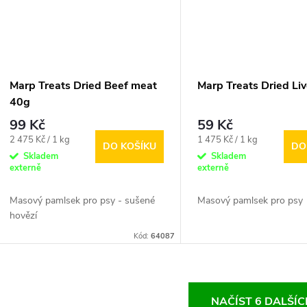
Marp Treats Dried Beef meat
Marp Treats Dried Liv
40g
99 Kč
59 Kč
Měrná
Měrná
2 475 Kč / 1 kg
1 475 Kč / 1 kg
DO KOŠÍKU
DO
cena:
cena:
Skladem
Skladem
externě
externě
Masový pamlsek pro psy - sušené
Masový pamlsek pro psy
hovězí
Kód:
64087
O
NAČÍST 6 DALŠÍ