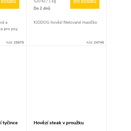
Měrná
520 Kč / 1 kg
 KOŠÍKU
DO KOŠÍKU
cena:
Do 2 dnů
vá a
KIDDOG hovězí filetované masíčko
a pro psy.
Kód:
25670
Kód:
24745
í tyčince
Hovězí steak v proužku