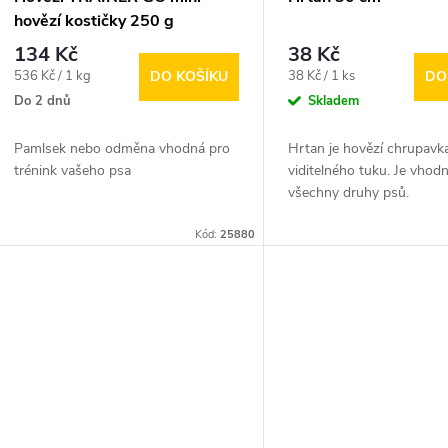
hovězí kostičky 250 g
134 Kč
38 Kč
Měrná
Měrná
536 Kč / 1 kg
38 Kč / 1 ks
DO KOŠÍKU
DO
cena:
cena:
Do 2 dnů
Skladem
Pamlsek nebo odměna vhodná pro
Hrtan je hovězí chrupavk
trénink vašeho psa
viditelného tuku. Je vhod
všechny druhy psů.
Kód:
25880