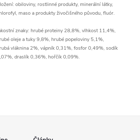
ložení: obiloviny, rostlinné produkty, minerální látky,
hlorofyl, maso a produkty živočišného původu, fluór.
akostní znaky: hrubé proteiny 28,8%, vlhkost 11,4%,
rubé oleje a tuky 9,8%, hrubé popeloviny 5,1%,
rubá vláknina 2%, vápník 0,31%, fosfor 0,49%, sodík
,07%, draslík 0,36%, hořčík 0,09%.
ine
Články