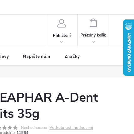
NÁKUPNÍ
KOŠÍK
Prázdný košík
Přihlášení
levy
Napište nám
Značky
EAPHAR A-Dent
its 35g
Podrobnosti hodnocení
Neohodnoceno
produktu:
11964