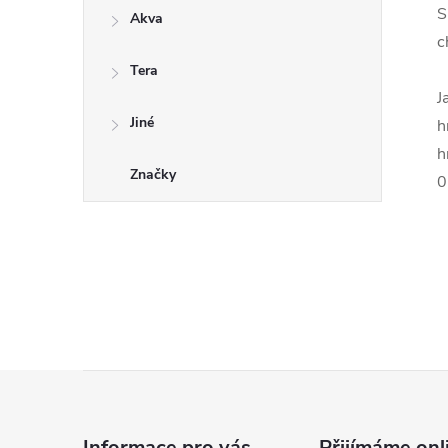
S
Akva
c
Tera
J
Jiné
h
h
Značky
0
Z
á
Informace pro vás
Přijímáme onl