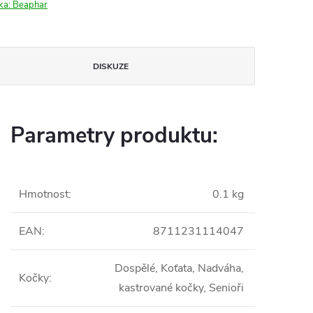
ka:
Beaphar
DISKUZE
Parametry produktu:
Hmotnost
:
0.1 kg
EAN
:
8711231114047
Dospělé, Koťata, Nadváha,
Kočky
:
kastrované kočky, Senioři