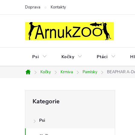
Přejít
Doprava
Kontakty
na
obsah
Psi
Kočky
Ptáci
Hl
Kočky
Krmiva
Pamlsky
BEAPHAR A-Den
Domů
P
Přeskočit
Kategorie
kategorie
o
Psi
s