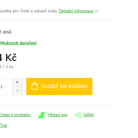
outka pro čisté a zdravé zuby.
Detailní informace
2 dnů
Možnosti doručení
4 Kč
ná
č / 1 ks
:
VLOŽIT DO KOŠÍKU
Dotaz k produktu
Hlídací pes
Sdílet
Tisk