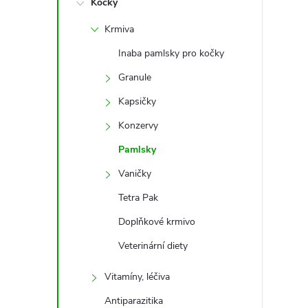
Kočky
t
Krmiva
r
Inaba pamlsky pro kočky
a
Granule
Kapsičky
n
Konzervy
n
Pamlsky
Vaničky
í
Tetra Pak
p
Doplňkové krmivo
a
Veterinární diety
Vitamíny, léčiva
n
Antiparazitika