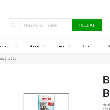
HLEDAT
odavci
Akva
Tera
Jiné
S
t Bits 35g
B
B
Kód 