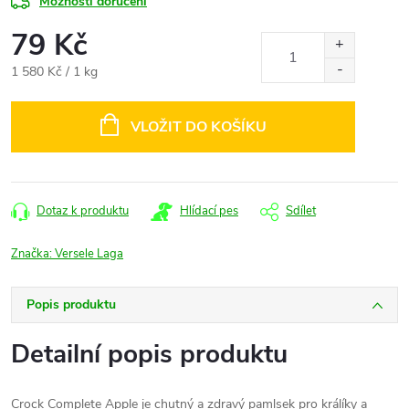
Možnosti doručení
79 Kč
Měrná
1 580 Kč / 1 kg
cena:
VLOŽIT DO KOŠÍKU
Dotaz k produktu
Hlídací pes
Sdílet
Značka:
Versele Laga
Popis produktu
Detailní popis produktu
Crock Complete Apple je chutný a zdravý pamlsek pro králíky a