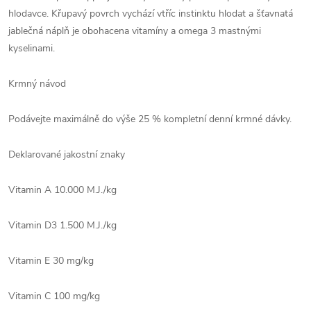
hlodavce. Křupavý povrch vychází vtříc instinktu hlodat a šťavnatá
jablečná náplň je obohacena vitamíny a omega 3 mastnými
kyselinami.
Krmný návod
Podávejte maximálně do výše 25 % kompletní denní krmné dávky.
Deklarované jakostní znaky
Vitamin A 10.000 M.J./kg
Vitamin D3 1.500 M.J./kg
Vitamin E 30 mg/kg
Vitamin C 100 mg/kg