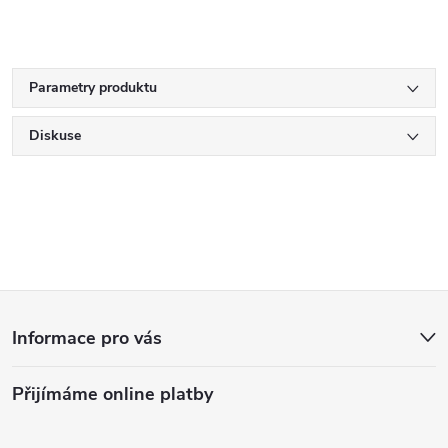
Parametry produktu
Diskuse
Z
Informace pro vás
á
Přijímáme online platby
p