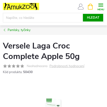
Přejít
NÁKUPNÍ
KOŠÍK
na
obsah
HLEDAT
Pamlsky, tyčinky
Versele Laga Croc
Complete Apple 50g
Podrobnosti hodnocení
Neohodnoceno
Kód produktu:
50430