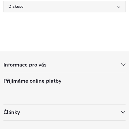
Diskuse
Z
Informace pro vás
á
Přijímáme online platby
p
a
t
Články