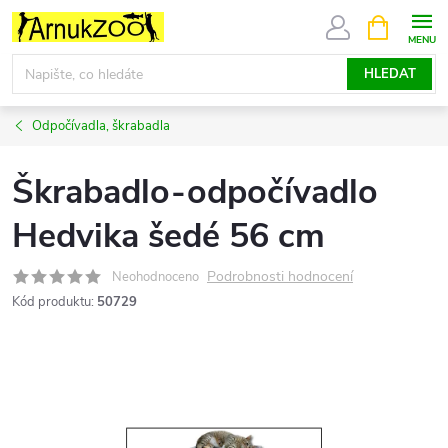
Přejít
NÁKUPNÍ
KOŠÍK
na
obsah
HLEDAT
Odpočívadla, škrabadla
Škrabadlo-odpočívadlo
Hedvika šedé 56 cm
Podrobnosti hodnocení
Neohodnoceno
Kód produktu:
50729