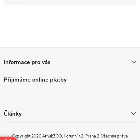
Z
Informace pro vás
á
Přijímáme online platby
p
a
t
Články
í
Copyright 2026
ArnukZOO, Korunní 42, Praha 2
. Všechna práva