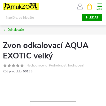
Přejít
NÁKUPNÍ
KOŠÍK
na
obsah
HLEDAT
Odkalovače
Zvon odkalovací AQUA
EXOTIC velký
Podrobnosti hodnocení
Neohodnoceno
Kód produktu:
50135