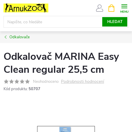
Přejít
NÁKUPNÍ
KOŠÍK
na
obsah
HLEDAT
Odkalovače
Odkalovač MARINA Easy
Clean regular 25,5 cm
Podrobnosti hodnocení
Neohodnoceno
Kód produktu:
50707