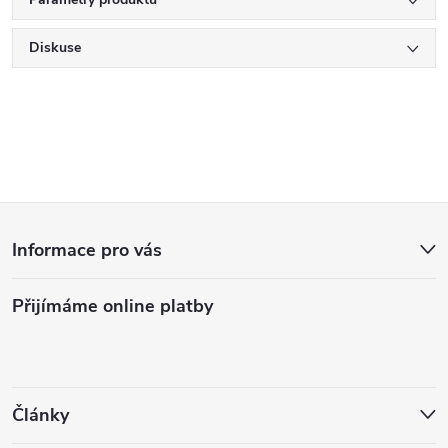
Diskuse
Z
Informace pro vás
á
Přijímáme online platby
p
a
t
Články