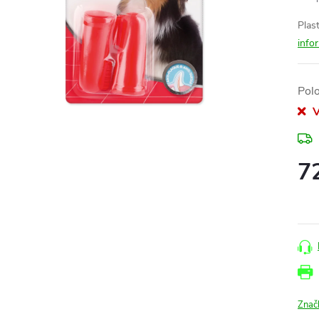
Plas
info
Pol
V
7
Měr
cena
Znač