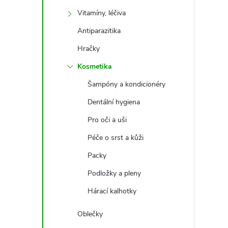
t
Vitamíny, léčiva
r
Antiparazitika
Hračky
a
Kosmetika
n
Šampóny a kondicionéry
Dentální hygiena
n
Pro oči a uši
í
Péče o srst a kůži
Packy
p
Podložky a pleny
a
Hárací kalhotky
n
Oblečky