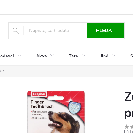
HLEDAT
odavci
Akva
Tera
Jiné
S
har
Z
p
Kód 