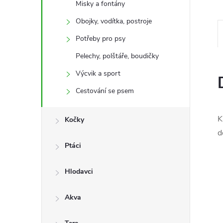
Misky a fontány
e
Obojky, vodítka, postroje
l
Potřeby pro psy
Pelechy, polštáře, boudičky
Výcvik a sport
Cestování se psem
K
Kočky
d
Ptáci
Hlodavci
Akva