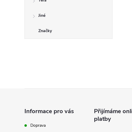
Tera
Jiné
Značky
Z
á
Informace pro vás
Přijímáme onl
platby
p
Doprava