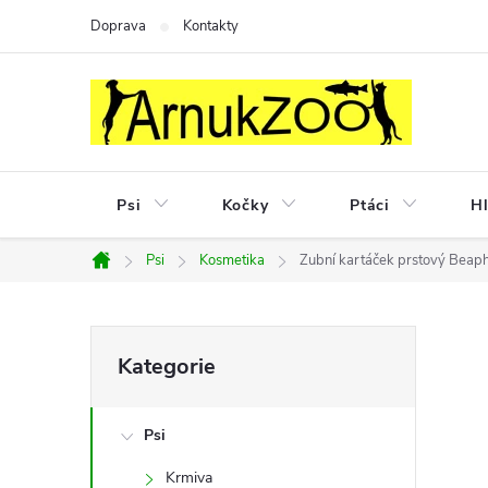
Přejít
Doprava
Kontakty
na
obsah
Psi
Kočky
Ptáci
Hl
Psi
Kosmetika
Zubní kartáček prstový Beap
Domů
P
Přeskočit
Kategorie
kategorie
o
Psi
s
Krmiva