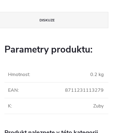
DISKUZE
Parametry produktu:
Hmotnost
:
0.2 kg
EAN
:
8711231113279
K
:
Zuby
Produkt naleznete v této kategorii