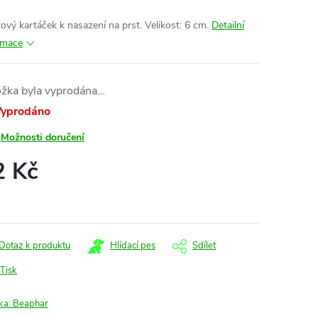
tový kartáček k nasazení na prst. Velikost: 6 cm.
Detailní
rmace
ožka byla vyprodána…
yprodáno
Možnosti doručení
2 Kč
ná
:
Dotaz k produktu
Hlídací pes
Sdílet
Tisk
ka:
Beaphar